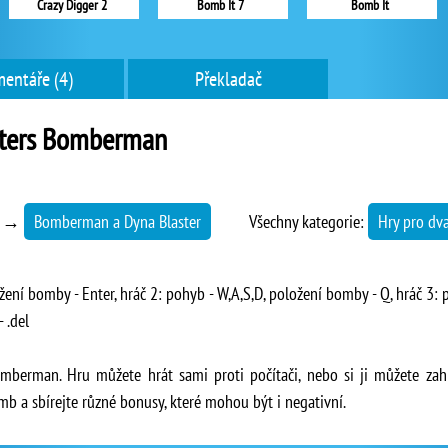
Crazy Digger 2
Bomb It 7
Bomb It
entáře (4)
Překladač
ters Bomberman
→
Bomberman a Dyna Blaster
Všechny kategorie:
Hry pro dv
žení bomby - Enter, hráč 2: pohyb - W,A,S,D, položení bomby - Q, hráč 3: 
 .del
mberman. Hru můžete hrát sami proti počítači, nebo si ji můžete za
mb a sbírejte různé bonusy, které mohou být i negativní.