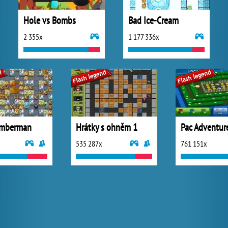
Hole vs Bombs
Bad Ice-Cream
2 355x
1 177 336x
omberman
Hrátky s ohněm 1
Pac Adventur
535 287x
761 151x