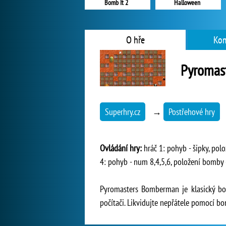
Bomb It 2
Halloween
O hře
Kom
Pyromas
Superhry.cz
→
Postřehové hry
Ovládání hry:
hráč 1: pohyb - šipky, polo
4: pohyb - num 8,4,5,6, položení bomby -
Pyromasters Bomberman je klasický bo
počítači. Likvidujte nepřátele pomocí bo