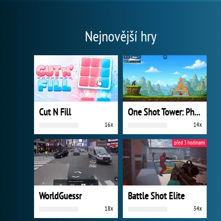
Nejnovější hry
Cut N Fill
One Shot Tower: Physics Destroyer
16x
14x
před 3 hodinami
WorldGuessr
Battle Shot Elite
18x
34x