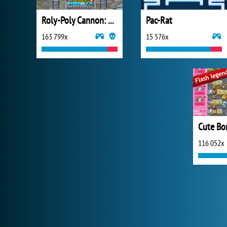
Roly-Poly Cannon: BMP 2
Pac-Rat
163 799x
15 576x
Cute B
116 052x