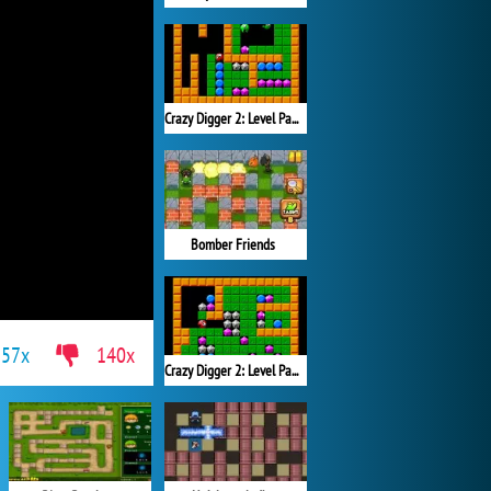
Crazy Digger 2: Level Pack 2
Bomber Friends
857x
140x
Crazy Digger 2: Level Pack