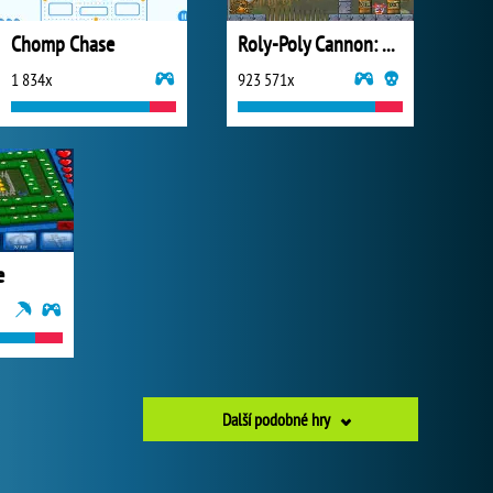
Chomp Chase
Roly-Poly Cannon: BMP
1 834x
923 571x
e
Další podobné hry