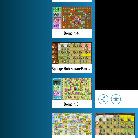
Bomb It 4
Sponge Bob SquarePants Boo or Boom
Bomb It 5