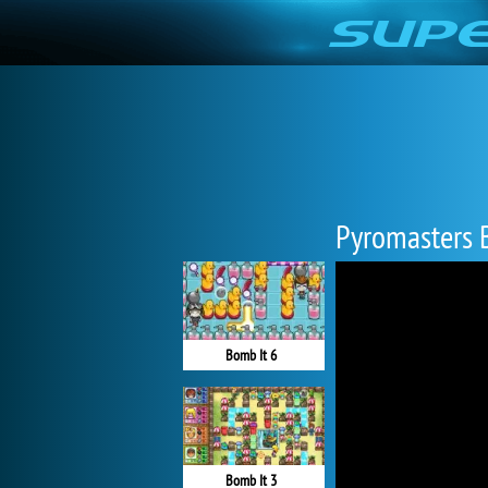
Pyromasters
Bomb It 6
Bomb It 3