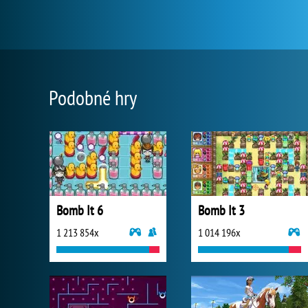
Podobné hry
Bomb It 6
Bomb It 3
1 213 854x
1 014 196x