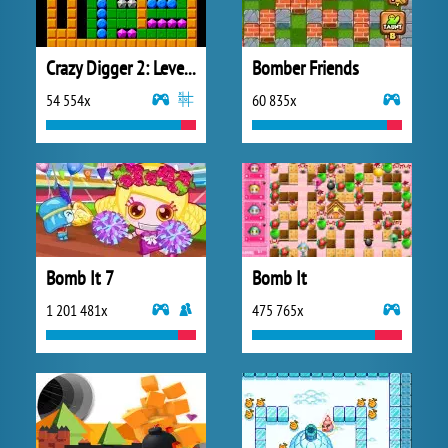
Crazy Digger 2: Level Pack 2
Bomber Friends
54 554x
60 835x
Bomb It 7
Bomb It
1 201 481x
475 765x