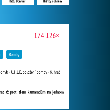
Bittu Bomber
Hrátky s ohněm
174 126×
a
Bomby
pohyb - U,H,J,K, položení bomby - N, hráč
hrát až proti třem kamarádům na jednom