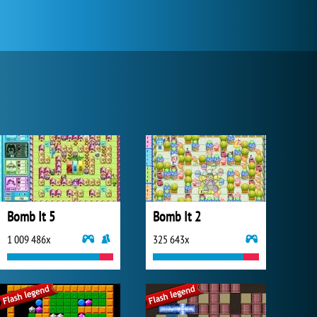
Bomb It 5
Bomb It 2
1 009 486x
325 643x