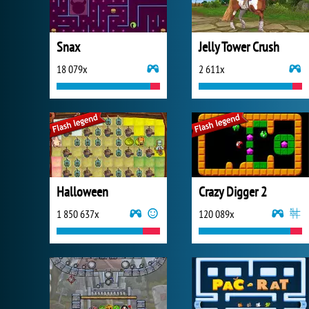
Snax
Jelly Tower Crush
18 079x
2 611x
Halloween
Crazy Digger 2
1 850 637x
120 089x