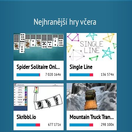
Nejhranější hry včera
Spider Solitaire Online
Single Line
7 020 164x
136 574x
Skribbl.io
Mountain Truck Transport
677 171x
298 100x