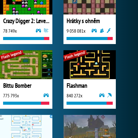
Crazy Digger 2: Level Pack
Hrátky s ohněm
78 749x
9 058 081x
Bittu Bomber
Flashman
775 793x
840 272x