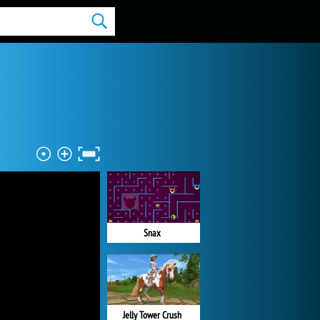
Snax
Jelly Tower Crush