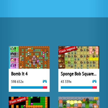
Bomb It 4
Sponge Bob SquarePants Boo or Boom
598 652x
43 339x