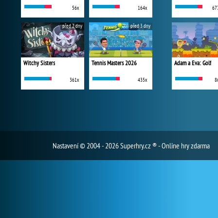
56x
164x
67
před 2 dny
před 3 dny
Witchy Sisters
Tennis Masters 2026
Adam a Eva: Golf
361x
435x
8
Nastavení
© 2004 - 2026 Superhry.cz ® - Online hry zdarma