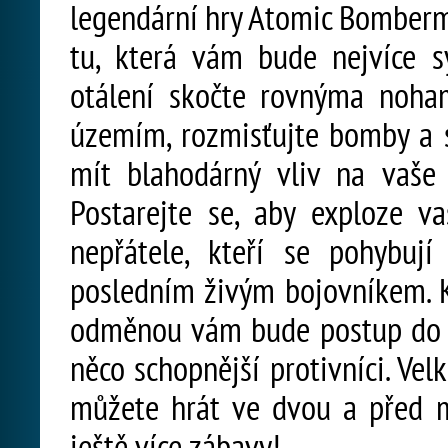
legendární hry Atomic Bomberma
tu, která vám bude nejvíce s
otálení skočte rovnýma noha
územím, rozmisťujte bomby a 
mít blahodárný vliv na vaše 
Postarejte se, aby exploze v
nepřátele, kteří se pohybuj
posledním živým bojovníkem. 
odměnou vám bude postup do da
něco schopnější protivníci. Vel
můžete hrát ve dvou a před mo
ještě více zábavy!