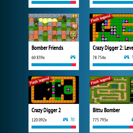
Bomber Friends
60 839x
78 754x
Crazy Digger 2
Bittu Bomber
120 092x
775 793x