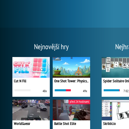
Nejnovější hry
Nejhr
Cut N Fill
One Shot Tower: Physics Destroyer
Spider Solitaire On
48x
49x
7 02
před 24 hodinami
WorldGuessr
Battle Shot Elite
Skribbl.io