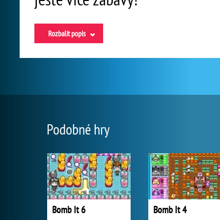
Rozbalit popis
Podobné hry
Bomb It 6
Bomb It 4