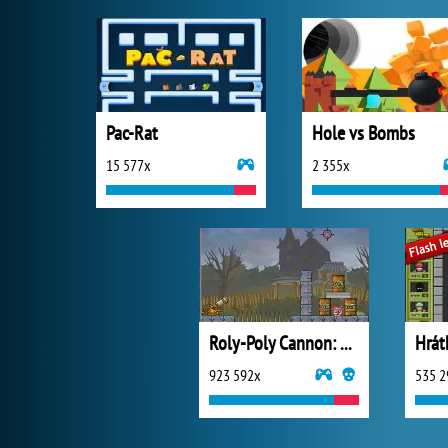
Pac-Rat
Hole vs Bombs
15 577x
2 355x
Roly-Poly Cannon: BMP
Hrát
923 592x
535 2