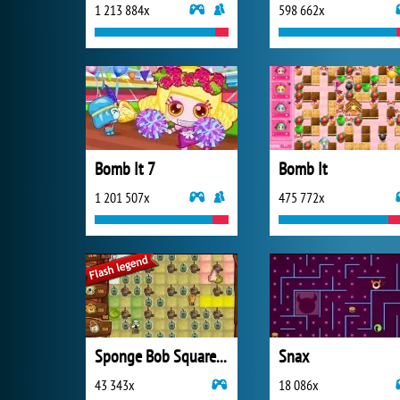
1 213 884x
598 662x
Bomb It 7
Bomb It
1 201 507x
475 772x
Sponge Bob SquarePants Boo or Boom
Snax
43 343x
18 086x