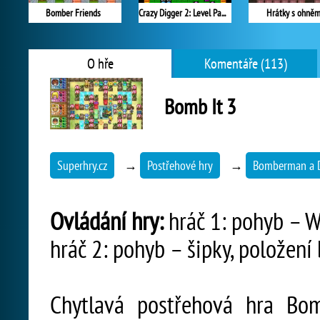
Bomber Friends
Crazy Digger 2: Level Pack
Hrátky s ohně
O hře
Komentáře (113)
Bomb It 3
Superhry.cz
→
Postřehové hry
→
Bomberman a D
Ovládání hry:
hráč 1: pohyb – W
hráč 2: pohyb – šipky, položen
Chytlavá postřehová hra Bom