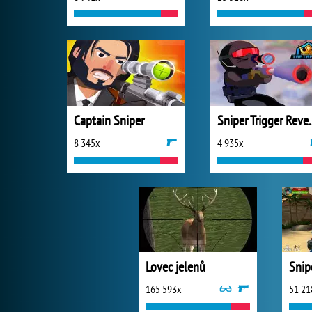
Captain Sniper
Sniper Tr
8 345x
4 935x
Lovec jelenů
Snip
165 593x
51 21