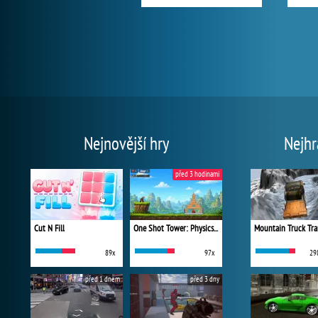
Nejnovější hry
Nejhr
před 3 hodinami
Cut N Fill
One Shot Tower: Physics Destroyer
Mountain Truck Tra
89x
97x
29
před 1 dnem
před 3 dny