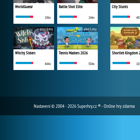
WorldGuessr
Battle Shot Elite
City Stunts
186x
246x
40
před 4 dny
před 5 dny
Witchy Sisters
Tennis Masters 2026
Shortie's Kingdom 
444x
504x
10
Nastavení
© 2004 - 2026 Superhry.cz ® - Online hry zdarma