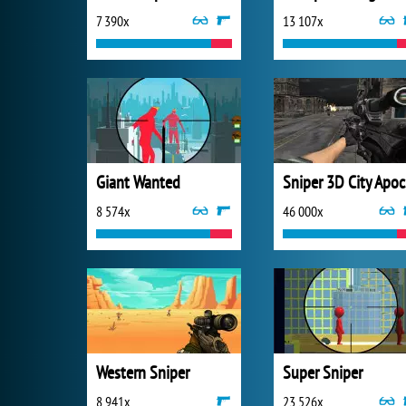
7 390x
13 107x
Giant Wanted
Sn
8 574x
46 000x
Western Sniper
Super Sniper
8 941x
23 526x