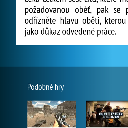
požadovanou oběť, pak se 
odřízněte hlavu oběti, ktero
jako důkaz odvedené práce.
Podobné hry