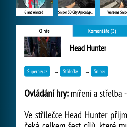
Giant Wanted
Sniper 3D City Apocalypse
Warzone Snip
O hře
Komentáře (3)
Head Hunter
Superhry.cz
→
Střílečky
→
Sniper
Ovládání hry:
míření a střelba 
Ve střílečce Head Hunter přij
čeká celkem šest cílů, které m