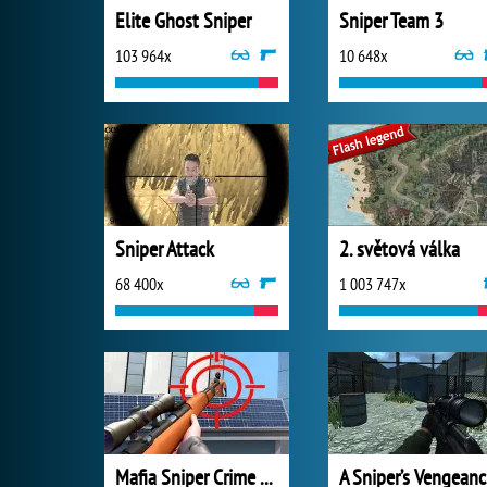
Elite Ghost Sniper
Sniper Team 3
103 964x
10 648x
Sniper Attack
2. světová válka
68 400x
1 003 747x
Mafia Sniper Crime Shooting
A S