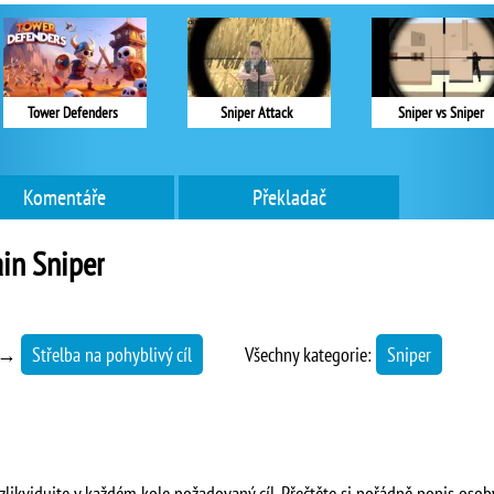
Tower Defenders
Sniper Attack
Sniper vs Sniper
Komentáře
Překladač
in Sniper
→
Střelba na pohyblivý cíl
Všechny kategorie:
Sniper
a zlikvidujte v každém kole požadovaný cíl. Přečtěte si pořádně popis osob