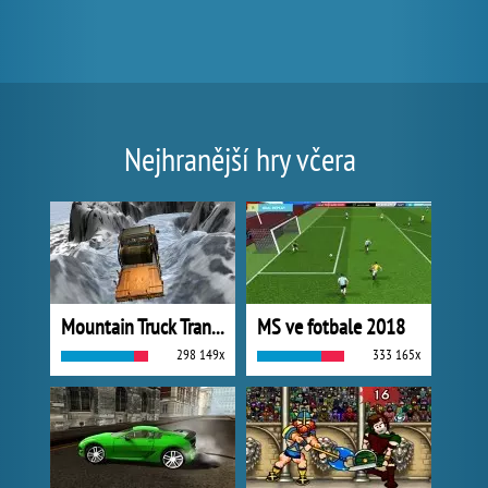
Nejhranější hry včera
Mountain Truck Transport
MS ve fotbale 2018
298 149x
333 165x