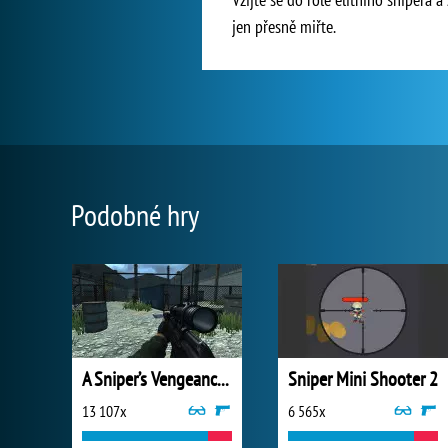
jen přesně miřte.
Podobné hry
A Sniper’s Vengeance : The Story of Linh
Sniper Mini Shooter 2
13 107x
6 565x