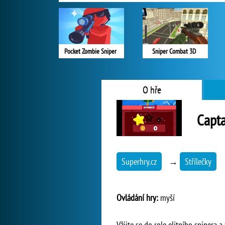
Pocket Zombie Sniper
Sniper Combat 3D
O hře
Capta
Superhry.cz
→
Střílečky
Ovládání hry:
myší
Vžijte se do role elitního snipera 