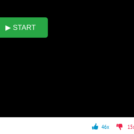
▶ START
46x
15