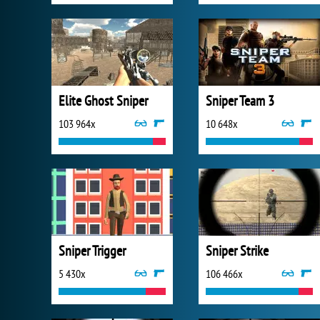
Elite Ghost Sniper
Sniper Team 3
103 964x
10 648x
Sniper Trigger
Sniper Strike
5 430x
106 466x