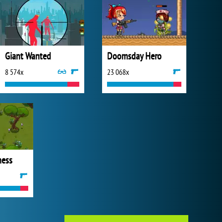
Giant Wanted
Doomsday Hero
8 574x
23 068x
ness