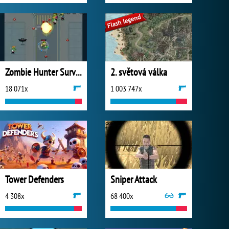
Zombie Hunter Survival
2. světová válka
18 071x
1 003 747x
Tower Defenders
Sniper Attack
4 308x
68 400x