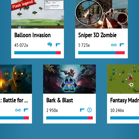
Balloon Invasion
Sniper 3D Zombie
45 072x
5 723x
Zombies: Battle for Survival
Bark & Blast
Fantasy Mad
2 950x
10 246x