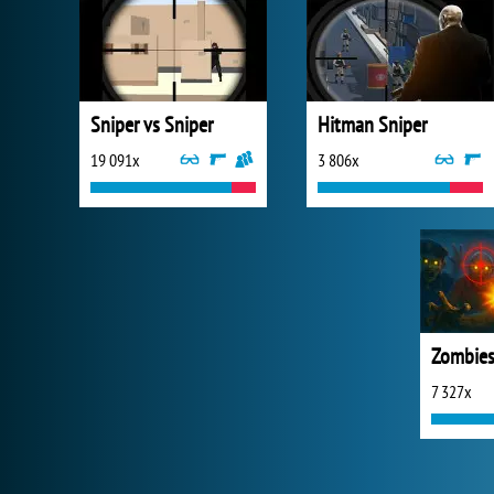
Sniper vs Sniper
Hitman Sniper
19 091x
3 806x
7 327x