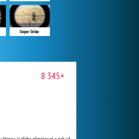
Sniper Strike
8 345×
y, kterou je třeba eliminovat a pak už