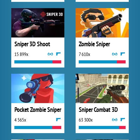
Sniper 3D Shoot
Zombie Sniper
15 899x
7 610x
Pocket Zombie Sniper
Sniper Combat 3D
4 565x
63 300x