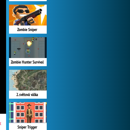
Zombie Sniper
Zombie Hunter Survival
2. světová válka
x
Sniper Trigger