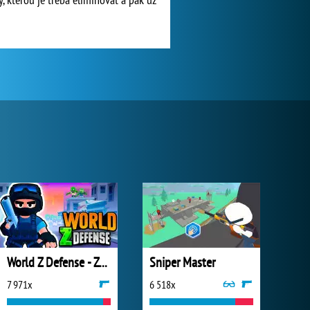
World Z Defense - Zombie Defense
Sniper Master
7 971x
6 518x