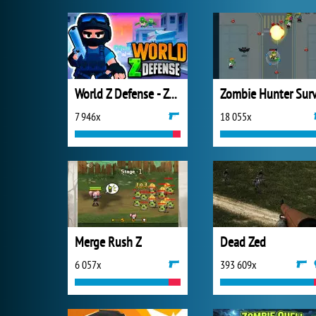
World Z Defense - Zombie Defense
7 946x
18 055x
Merge Rush Z
Dead Zed
6 057x
393 609x