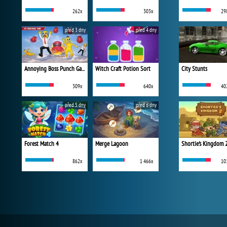
262x
303x
29
před 3 dny
před 4 dny
Annoying Boss Punch Game
Witch Craft Potion Sort
City Stunts
309x
640x
40
před 5 dny
před 6 dny
Forest Match 4
Merge Lagoon
Shortie's Kingdom 
862x
1 466x
10