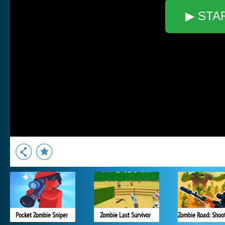
▶ STA
Pocket Zombie Sniper
Zombie Last Survivor