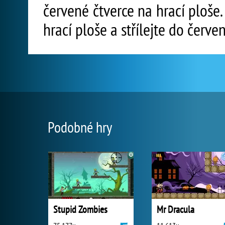
červené čtverce na hrací ploš
hrací ploše a střílejte do červe
Podobné hry
Stupid Zombies
Mr Dracula