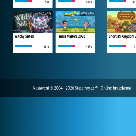
56x
164x
40
před 2 dny
před 3 dny
Witchy Sisters
Tennis Masters 2026
Shortie's Kingdom 
361x
435x
10
Nastavení
© 2004 - 2026 Superhry.cz ® - Online hry zdarma