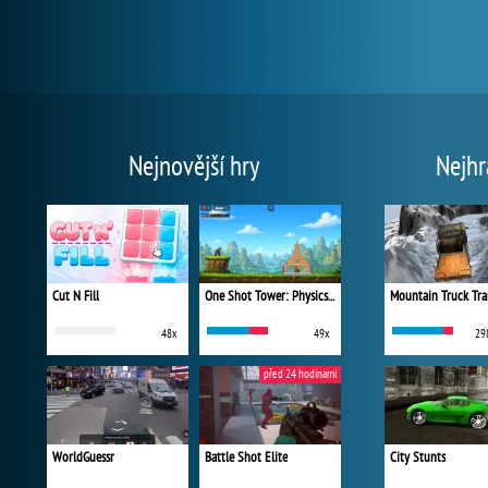
Nejnovější hry
Nejhr
Cut N Fill
One Shot Tower: Physics Destroyer
Mountain Truck Tra
48x
49x
29
před 24 hodinami
WorldGuessr
Battle Shot Elite
City Stunts