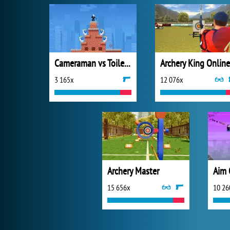
Cameraman vs Toilets Puzzle
Archery King Online
3 165x
12 076x
Archery Master
Aim 
15 656x
10 26