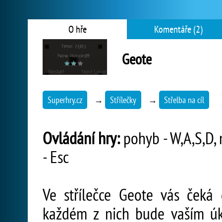
O hře
Komentáře (2)
Geote
Superhry.cz
→
Střílečky
→
Střelba na cíl
Ovládání hry:
pohyb - W,A,S,D, m
- Esc
Ve střílečce Geote vás čeká 
každém z nich bude vaším úko