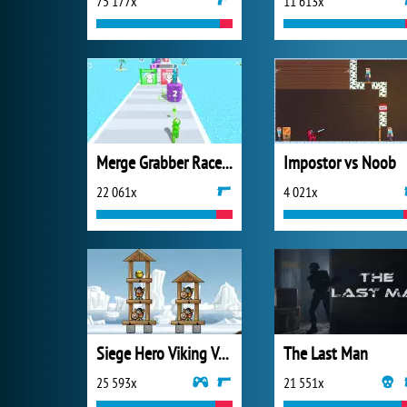
75 177x
11 613x
Merge Grabber Race to 2048
Impostor vs Noob
22 061x
4 021x
Siege Hero Viking Vengeance
The Last Man
25 593x
21 551x