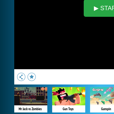
▶ STA
Mr Jack vs Zombies
Gun Toys
Gunspin