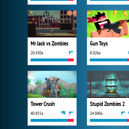
Mr Jack vs Zombies
Gun Toys
20 430x
8 026x
Tower Crush
Stupid Zombies 2
40 855x
24 040x