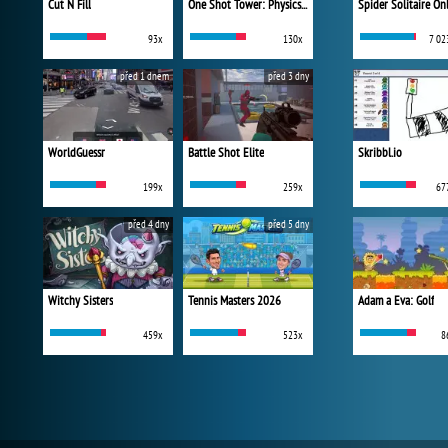
Cut N Fill
One Shot Tower: Physics Destroyer
Spider Solitaire On
93x
130x
7 02
před 1 dnem
před 3 dny
WorldGuessr
Battle Shot Elite
Skribbl.io
199x
259x
67
před 4 dny
před 5 dny
Witchy Sisters
Tennis Masters 2026
Adam a Eva: Golf
459x
523x
8