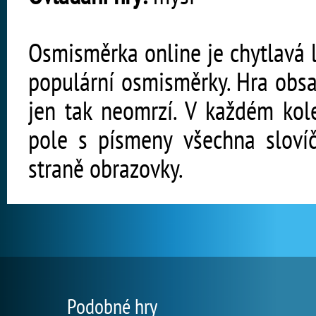
Osmisměrka online je chytlavá l
populární osmisměrky. Hra obsah
jen tak neomrzí. V každém kole
pole s písmeny všechna slovíč
straně obrazovky.
Podobné hry