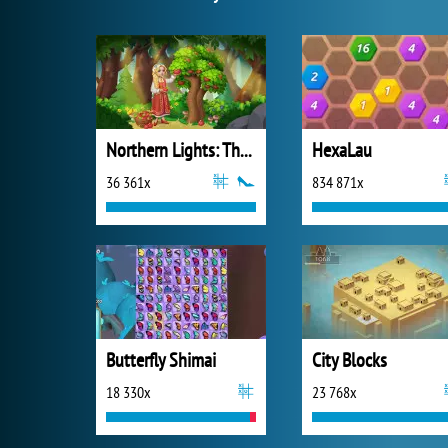
Northern Lights: The Secret of the Forest
HexaLau
36 361x
834 871x
Butterfly Shimai
City Blocks
18 330x
23 768x