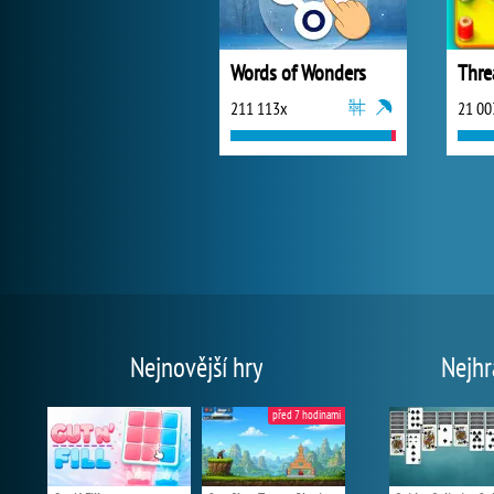
Words of Wonders
Thre
211 113x
21 00
Nejnovější hry
Nejhr
před 7 hodinami