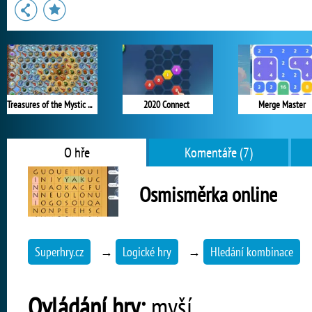
Treasures of the Mystic Sea
2020 Connect
Merge Master
O hře
Komentáře (7)
Osmisměrka online
Superhry.cz
→
Logické hry
→
Hledání kombinace
Ovládání hry:
myší