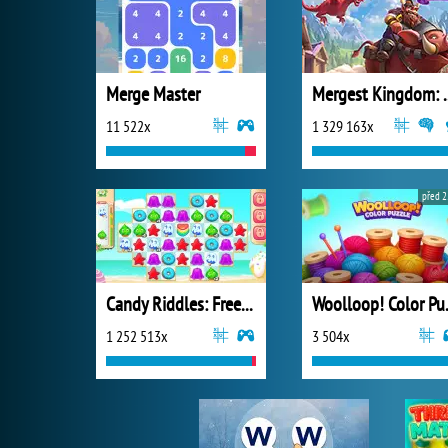
Merge Master
Mergest King
11 522x
1 329 163x
před 2
Candy Riddles: Free Match 3 Puzzle
Wooll
1 252 513x
3 504x