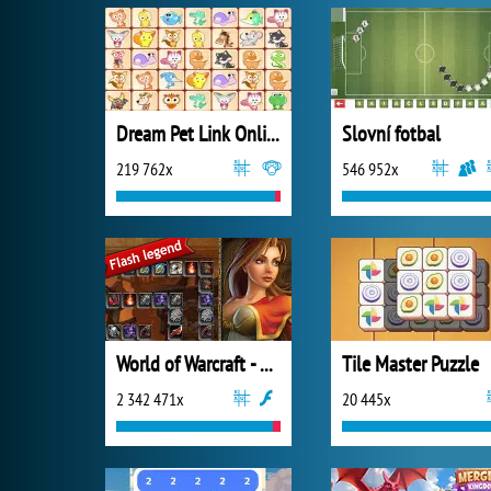
Dream Pet Link Online
Slovní fotbal
219 762x
546 952x
World of Warcraft - Connect 2
Tile Master Puzzle
2 342 471x
20 445x