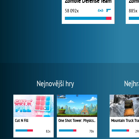
Zombie Defense Team
Zomb
58 092x
885x
Nejnovější hry
Nejhr
Cut N Fill
One Shot Tower: Physics Destroyer
Mountain Truck Tra
82x
70x
29