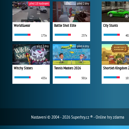
před 18 hodinami
před 2 dny
WorldGuessr
Battle Shot Elite
City Stunts
173x
237x
40
před 3 dny
před 4 dny
Witchy Sisters
Tennis Masters 2026
Shortie's Kingdom 
435x
501x
10
Nastavení
© 2004 - 2026 Superhry.cz ® - Online hry zdarma