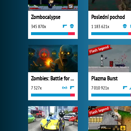
Zombocalypse
Poslední pochod
345 870x
1 183 621x
Zombies: Battle for Survival
Plazma Burst
7 327x
7 010 921x