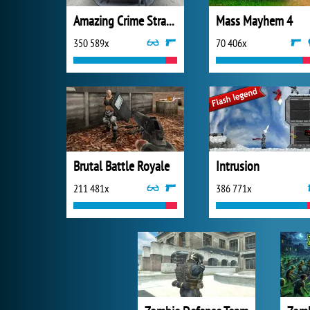
Amazing Crime Strange Stickman
Mass Mayhem 4
350 589x
70 406x
Brutal Battle Royale
Intrusion
211 481x
386 771x