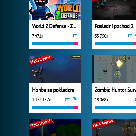
World Z Defense - Zombie Defense
Poslední pochod 2
7 971x
55 750x
Honba za pokladem
1 154 147x
18 068x