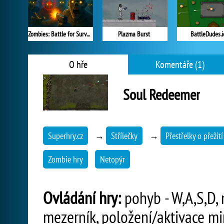
Zombies: Battle for Survival
Plazma Burst
BattleDudes.i
O hře
Komentáře (1)
Soul Redeemer
Superhry.cz
→
Střílečky
→
Přestřelky o přežití
Zombie hry
Netopýr
Ovládání hry:
pohyb - W,A,S,D, 
mezerník, položení/aktivace min 