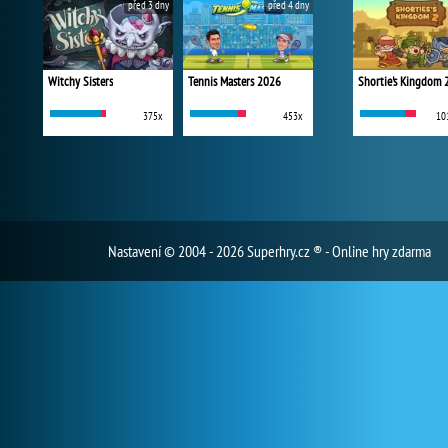
před 3 dny
před 4 dny
Witchy Sisters
Tennis Masters 2026
Shortie's Kingdom 
375x
453x
10
Nastavení
© 2004 - 2026 Superhry.cz ® - Online hry zdarma