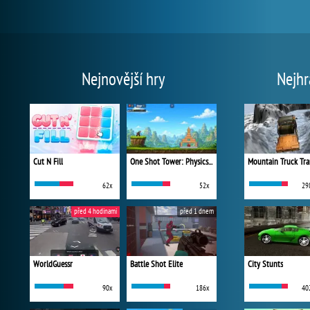
Nejnovější hry
Nejhr
Cut N Fill
One Shot Tower: Physics Destroyer
Mountain Truck Tra
62x
52x
29
před 4 hodinami
před 1 dnem
WorldGuessr
Battle Shot Elite
City Stunts
90x
186x
40