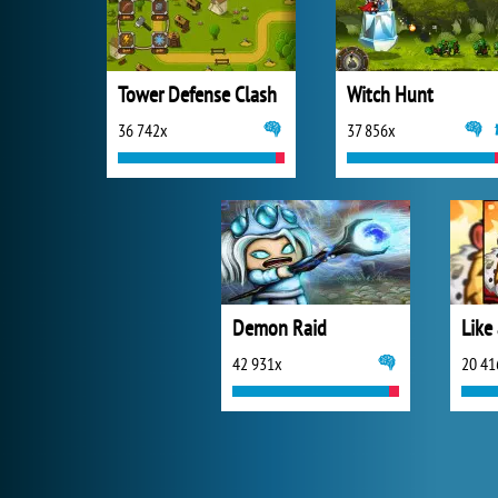
Tower Defense Clash
Witch Hunt
36 742x
37 856x
Demon Raid
Like
42 931x
20 41