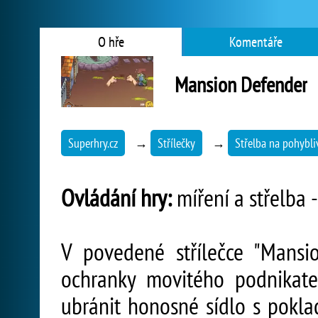
O hře
Komentáře
Mansion Defender
Superhry.cz
→
Střílečky
→
Střelba na pohybliv
Ovládání hry:
míření a střelba 
V povedené střílečce "Mansi
ochranky movitého podnikat
ubránit honosné sídlo s pokla