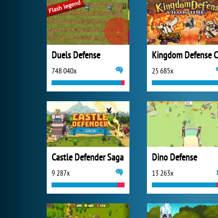
Duels Defense
748 040x
25 685x
Castle Defender Saga
Dino Defense
9 287x
13 263x