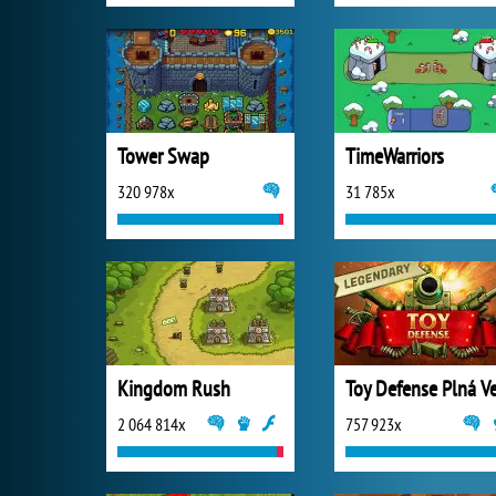
Tower Swap
TimeWarriors
320 978x
31 785x
Kingdom Rush
2 064 814x
757 923x