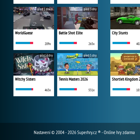
před 1 dnem
před 3 dny
WorldGuessr
Battle Shot Elite
City Stunts
209x
265x
40
před 4 dny
před 5 dny
Witchy Sisters
Tennis Masters 2026
Shortie's Kingdom 
463x
531x
10
Nastavení
© 2004 - 2026 Superhry.cz ® - Online hry zdarma