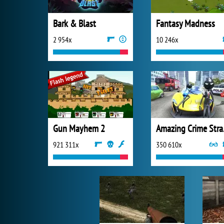
Bark & Blast
Fantasy Madness
2 954x
10 246x
Gun Mayhem 2
Amazi
921 311x
350 610x