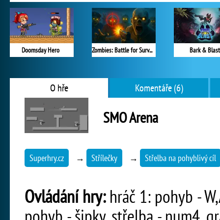
Doomsday Hero
Zombies: Battle for Survival
Bark & Blast
O hře
Komentáře (6)
SMO Arena
Superhry.cz
→
Střílečky
→
Střelba na pohyblivý cíl
Ovládání hry:
hráč 1: pohyb - W,A
pohyb - šipky, střelba - num4, g