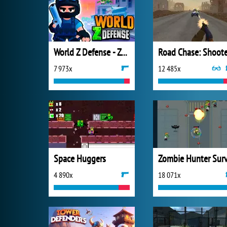
World Z Defense - Zombie Defense
7 973x
12 485x
Space Huggers
4 890x
18 071x