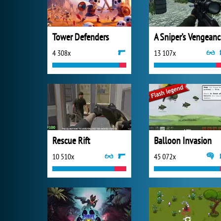
Tower Defenders
A S
4 308x
13 107x
Rescue Rift
Balloon Invasion
10 510x
45 072x