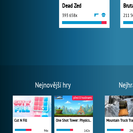
Dead Zed
Brut
393 658x
211 5
Nejnovější hry
Nejhr
před 8 hodinami
Cut N Fill
One Shot Tower: Physics Destroyer
Mountain Truck Tra
94x
142x
29