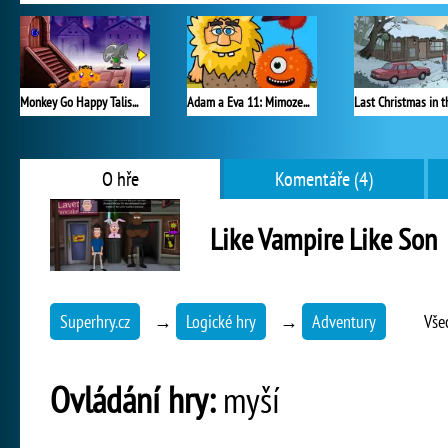
Monkey Go Happy Talisman
Adam a Eva 11: Mimozemšťané
O hře
Komentáře (4)
Like Vampire Like Son
Superhry.cz
→
Logické hry
→
Adventury
Vše
Ovládání hry:
myší