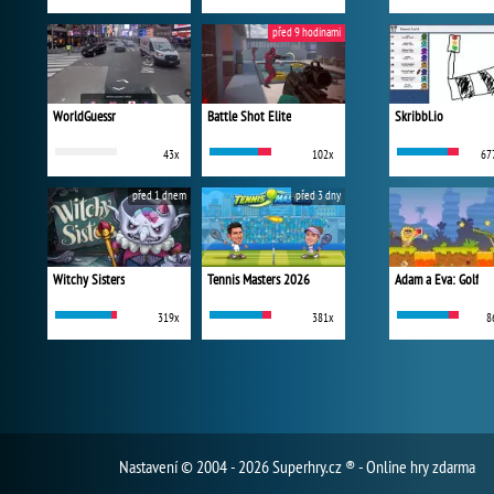
před 9 hodinami
WorldGuessr
Battle Shot Elite
Skribbl.io
43x
102x
67
před 1 dnem
před 3 dny
Witchy Sisters
Tennis Masters 2026
Adam a Eva: Golf
319x
381x
8
Nastavení
© 2004 - 2026 Superhry.cz ® - Online hry zdarma