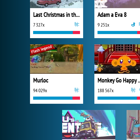
Last Christmas in the Cabin
Adam a Eva 8
7 327x
9 251x
Murloc
Monkey Go Happ
94 029x
188 567x