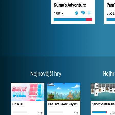
Kumu's Adventure
4 084x
5 351
Nejnovější hry
Nejhr
Cut N Fill
One Shot Tower: Physics Destroyer
Spider Solitaire On
31x
33x
7 02