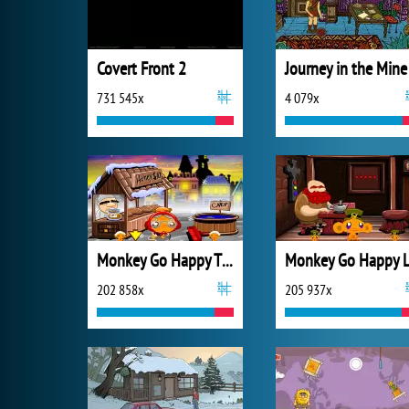
Covert Front 2
Journey in the Mine
731 545x
4 079x
Monkey Go Happy Thanksgiving
202 858x
205 937x