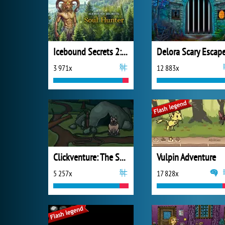
Icebound Secrets 2: Soul Hunter
3 971x
12 883x
Clickventure: The Secret Beneath
Vulpin Adventure
5 257x
17 828x