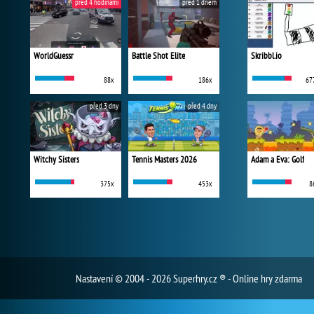
před 4 hodinami
před 1 dnem
WorldGuessr
Battle Shot Elite
Skribbl.io
88x
186x
67
před 3 dny
před 4 dny
Witchy Sisters
Tennis Masters 2026
Adam a Eva: Golf
375x
453x
8
Nastavení
© 2004 - 2026 Superhry.cz ® - Online hry zdarma