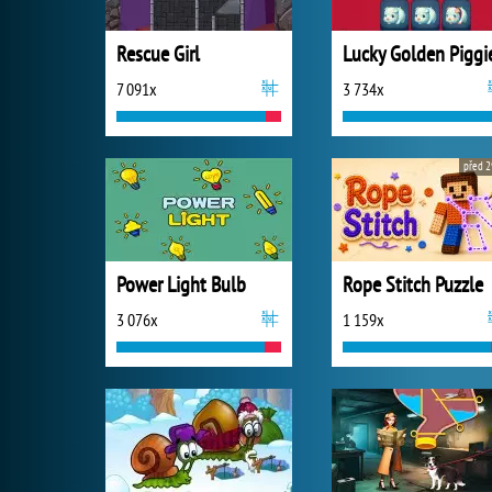
Rescue Girl
Lucky Golden Piggi
7 091x
3 734x
před 2
Power Light Bulb
Rope Stitch Puzzle
3 076x
1 159x