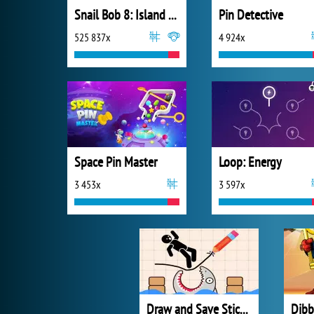
Snail Bob 8: Island Story
Pin Detective
525 837x
4 924x
Space Pin Master
Loop: Energy
3 453x
3 597x
Draw and Save Stickman