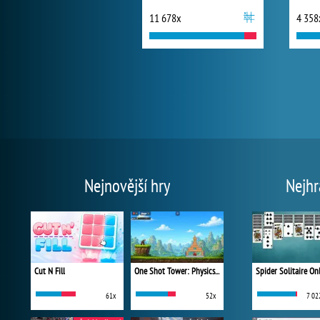
11 678x
4 358
Nejnovější hry
Nejhr
Cut N Fill
One Shot Tower: Physics Destroyer
Spider Solitaire On
61x
52x
7 02