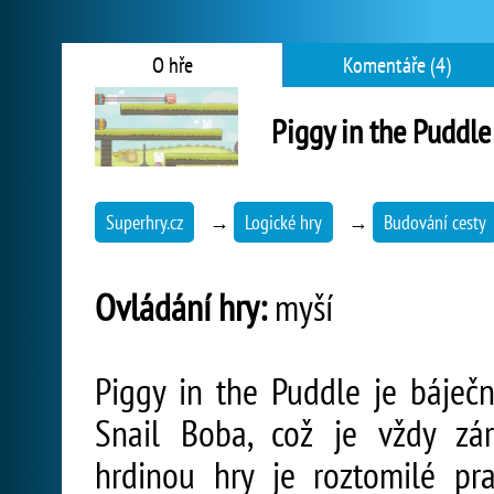
O hře
Komentáře (4)
Piggy in the Puddle
Superhry.cz
→
Logické hry
→
Budování cesty
Ovládání hry:
myší
Piggy in the Puddle je báječ
Snail Boba, což je vždy zár
hrdinou hry je roztomilé pra