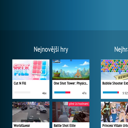
Nejnovější hry
Nejhr
Cut N Fill
One Shot Tower: Physics Destroyer
Bubble Shooter Ex
46x
47x
5 52
před 16 hodinami
WorldGuessr
Battle Shot Elite