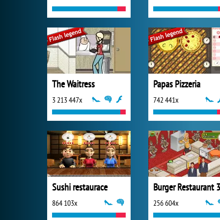
The Waitress
Papas Pizzeria
3 213 447x
742 441x
Sushi restaurace
Burger Restaurant 
864 103x
256 604x