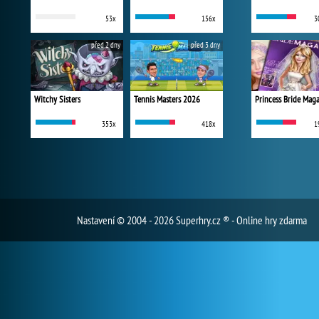
53x
156x
3
před 2 dny
před 3 dny
Witchy Sisters
Tennis Masters 2026
Princess Bride Mag
353x
418x
1
Nastavení
© 2004 - 2026 Superhry.cz ® - Online hry zdarma