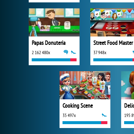
Papas Donuteria
2 162 480x
37 948x
Cooking Scene
35 497x
195 8