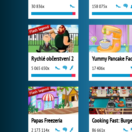
30 836x
158 075x
Rychlé občerstvení 2
5 065 650x
17 406x
Papas Freezeria
2 173 114x
86 661x