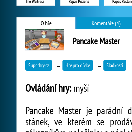
The Waitress
Papas Pizzeria
Papas Pastari
O hře
Komentáře (4)
Pancake Master
Superhry.cz
→
Hry pro dívky
→
Sladkosti
Ovládání hry:
myší
Pancake Master je parádní d
stánek, ve kterém se prodávaj