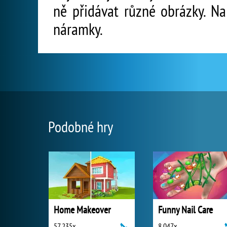
ně přidávat různé obrázky. Na
náramky.
Podobné hry
Home Makeover
Funny Nail Care
57 235x
8 047x