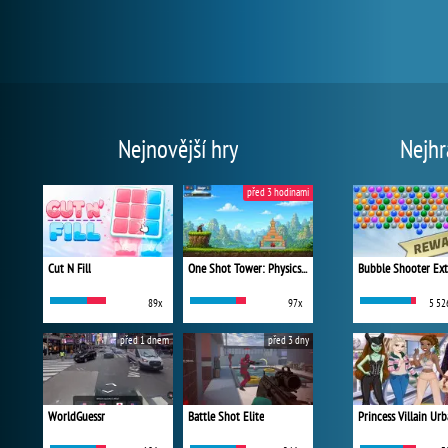
Nejnovější hry
Nejhr
před 3 hodinami
Cut N Fill
One Shot Tower: Physics Destroyer
Bubble Shooter Ex
89x
97x
5 52
před 1 dnem
před 3 dny
WorldGuessr
Battle Shot Elite