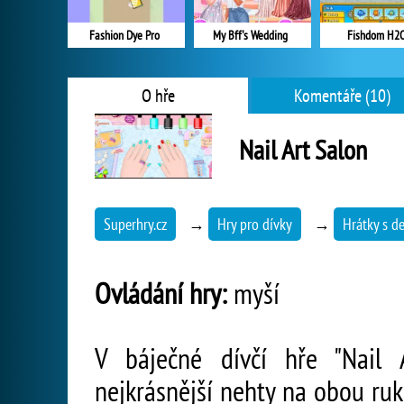
Fashion Dye Pro
My Bff's Wedding
Fishdom H2
O hře
Komentáře (10)
Nail Art Salon
Superhry.cz
→
Hry pro dívky
→
Hrátky s d
Ovládání hry:
myší
V báječné dívčí hře "Nail 
nejkrásnější nehty na obou ru