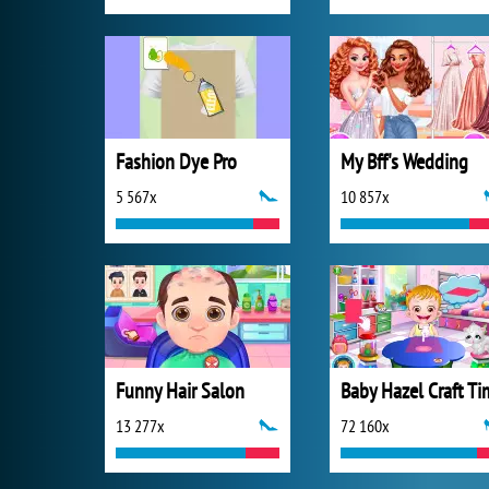
Fashion Dye Pro
My Bff's Wedding
5 567x
10 857x
Funny Hair Salon
Baby Hazel Craft Ti
13 277x
72 160x