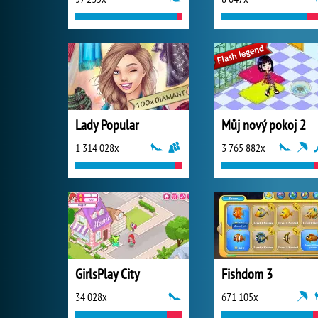
Lady Popular
Můj nový pokoj 2
1 314 028x
3 765 882x
GirlsPlay City
Fishdom 3
34 028x
671 105x