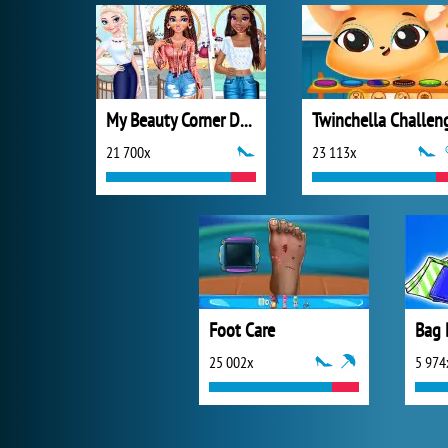
My Beauty Corner Decoration
Twinchella Challen
21 700x
23 113x
Foot Care
Bag 
25 002x
5 974