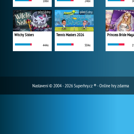
186x
246x
3
před 4 dny
před 5 dny
Witchy Sisters
Tennis Masters 2026
Princess Bride Mag
444x
504x
1
Nastavení
© 2004 - 2026 Superhry.cz ® - Online hry zdarma