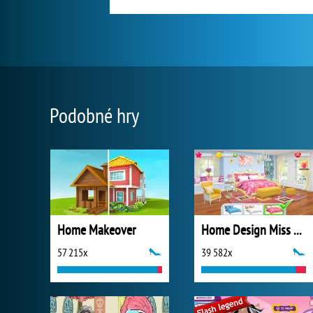
Podobné hry
Home Makeover
Home Design Miss Robins Home Makeover
57 215x
39 582x