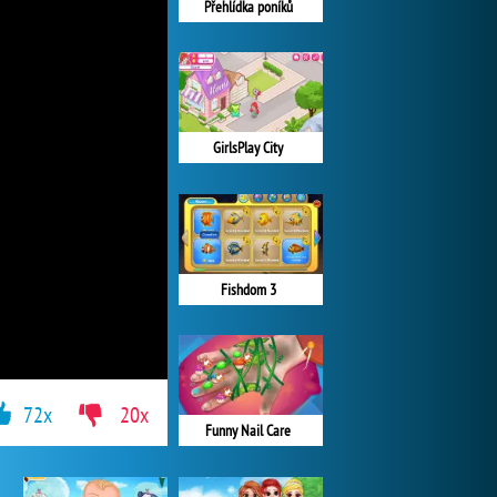
Přehlídka poníků
GirlsPlay City
Fishdom 3
72x
20x
Funny Nail Care