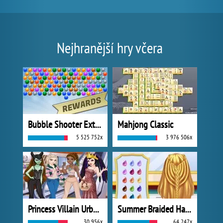
Nejhranější hry včera
Bubble Shooter Extreme
Mahjong Classic
5 525 752x
3 976 506x
Princess Villain Urban Outfitters Summer
Summer Braided Hairstyles
30 956x
64 247x