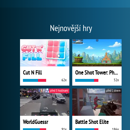
Nejnovější hry
Cut N Fill
One Shot Tower: Physics Destroyer
62x
52x
před 5 hodinami
před 1 dnem
WorldGuessr
Battle Shot Elite
91x
186x