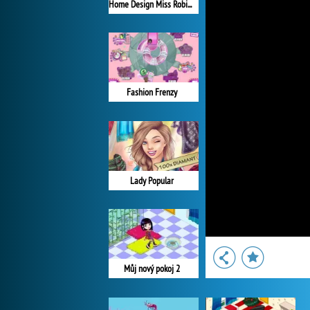
Home Design Miss Robins Home Makeover
Fashion Frenzy
Lady Popular
Můj nový pokoj 2