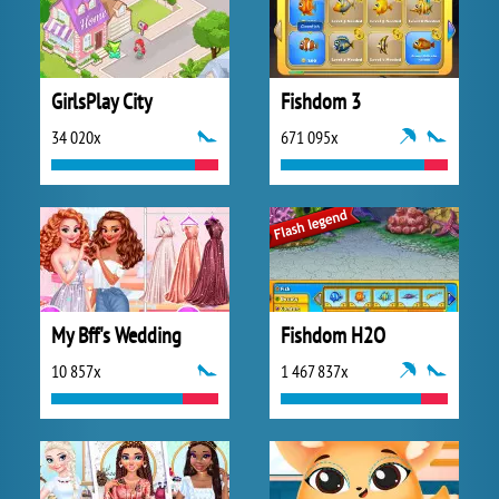
GirlsPlay City
Fishdom 3
34 020x
671 095x
My Bff's Wedding
Fishdom H2O
10 857x
1 467 837x