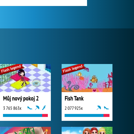
Můj nový pokoj 2
Fish Tank
3 765 863x
2 077 925x