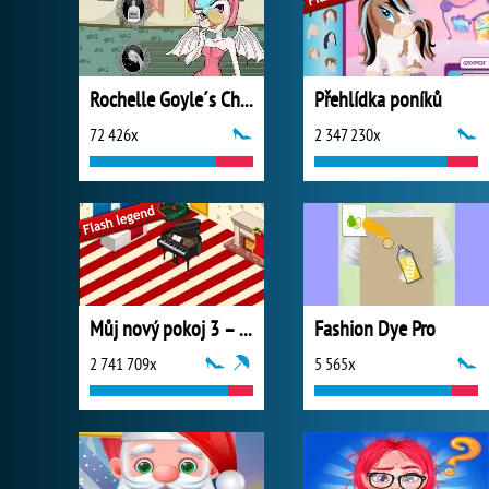
Rochelle Goyle´s Chic Makeover
Přehlídka poníků
72 426x
2 347 230x
Můj nový pokoj 3 – Vánoce
Fashion Dye Pro
2 741 709x
5 565x