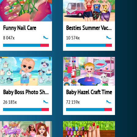
Funny Nail Care
Besties Summer Vacation
8 047x
10 574x
Baby Boss Photo Shoot
Baby Hazel Craft Time
26 185x
72 159x