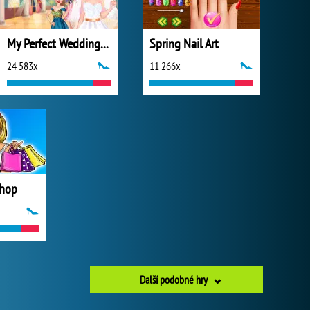
My Perfect Wedding Planner
Spring Nail Art
24 583x
11 266x
Shop
Další podobné hry