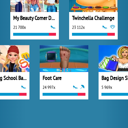
My Beauty Corner Decoration
Twinchella Challenge
21 700x
23 112x
Matching School Bags
Foot Care
Bag Design 
24 997x
5 969x