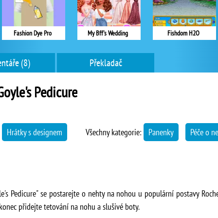
Fashion Dye Pro
My Bff's Wedding
Fishdom H2O
ntáře (8)
Překladač
Goyle's Pedicure
→
Hrátky s designem
Všechny kategorie:
Panenky
Péče o n
e's Pedicure" se postarejte o nehty na nohou u populární postavy Roche
onec přidejte tetování na nohu a slušivé boty.