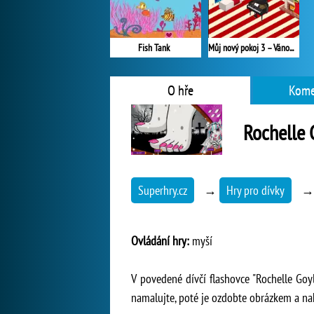
Fish Tank
Můj nový pokoj 3 – Vánoce
O hře
Kome
Rochelle 
Superhry.cz
→
Hry pro dívky
Ovládání hry:
myší
V povedené dívčí flashovce "Rochelle Goyl
namalujte, poté je ozdobte obrázkem a nak