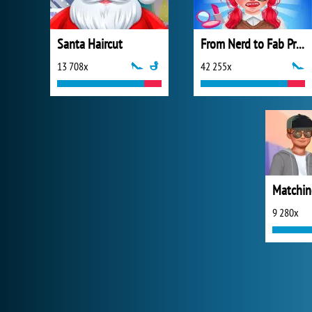
Santa Haircut
From Nerd to Fab Prom Edition
13 708x
42 255x
9 280x