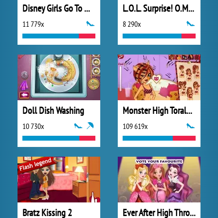
Disney Girls Go To Monster High 2
L.O.L. Surprise! O.M.G.™ Style Studio
11 779x
8 290x
Doll Dish Washing
Monster High Toralei Stripe Hairstyle
10 730x
109 619x
Bratz Kissing 2
Ever After High Thronecoming Queen