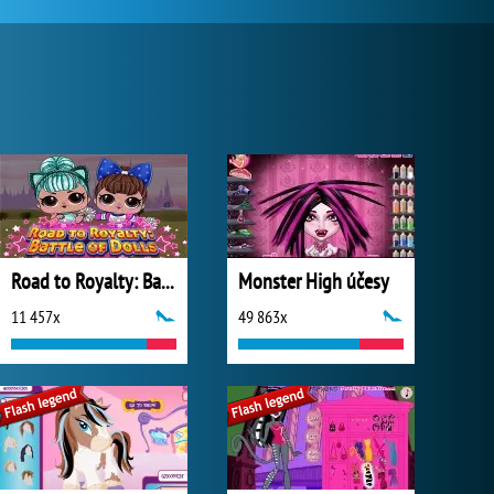
Road to Royalty: Battle of Dolls
Monster High účesy
11 457x
49 863x