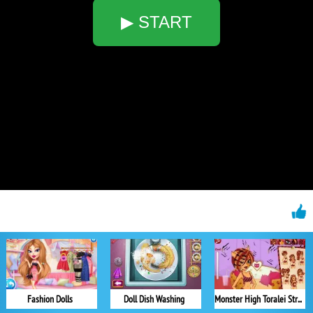
▶ START
Fashion Dolls
Doll Dish Washing
Monster High Toralei Stripe Hairstyle