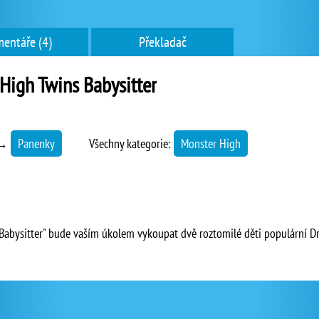
entáře (4)
Překladač
High Twins Babysitter
→
Panenky
Všechny kategorie:
Monster High
 Babysitter" bude vaším úkolem vykoupat dvě roztomilé děti populární D