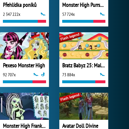
Přehlídka poníků
Monster High Purrsephone and Meowlody
2 347 222x
57 724x
Pexeso Monster High
Bratz Babyz 25: Mall Crawl
92 707x
73 884x
Monster High Frankie Stein Hairstyle
Avatar Doll Divine