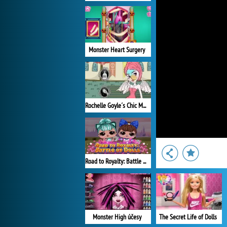
Monster Heart Surgery
Rochelle Goyle´s Chic Makeover
Road to Royalty: Battle of Dolls
Monster High účesy
The Secret Life of Dolls