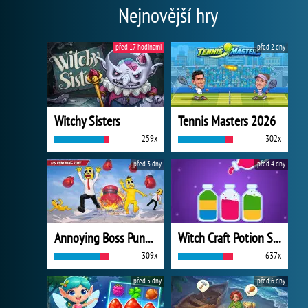
Nejnovější hry
před 17 hodinami
před 2 dny
Witchy Sisters
Tennis Masters 2026
259x
302x
před 3 dny
před 4 dny
Annoying Boss Punch Game
Witch Craft Potion Sort
309x
637x
před 5 dny
před 6 dny