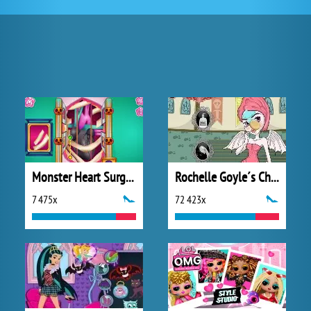
Monster Heart Surgery
Rochelle Goyle´s Chic Makeover
7 475x
72 423x