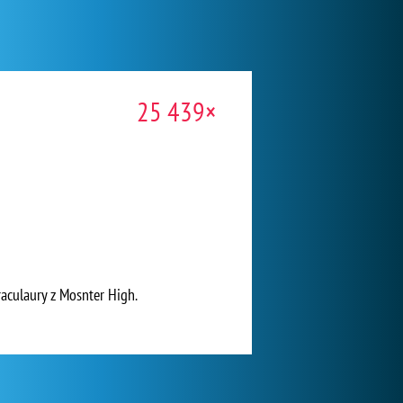
25 439×
raculaury z Mosnter High.