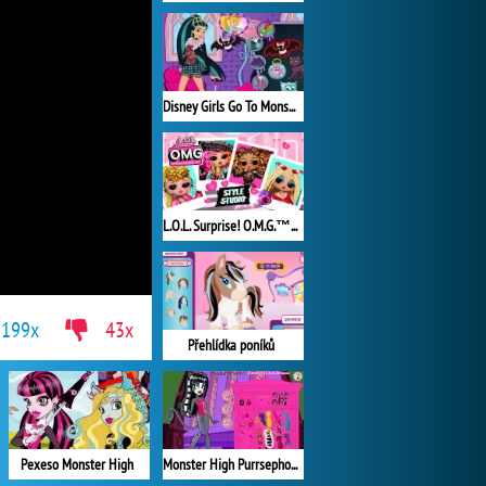
Disney Girls Go To Monster High 2
L.O.L. Surprise! O.M.G.™ Style Studio
199x
43x
Přehlídka poníků
Pexeso Monster High
Monster High Purrsephone and Meowlody