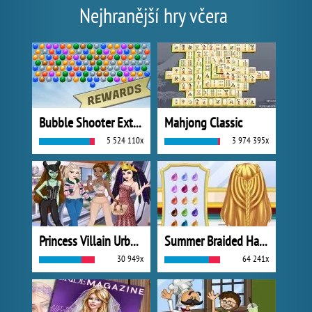
Nejhranější hry včera
Bubble Shooter Extreme
Mahjong Classic
5 524 110x
3 974 395x
Princess Villain Urban Outfitters Summer
Summer Braided Hairstyles
30 949x
64 241x