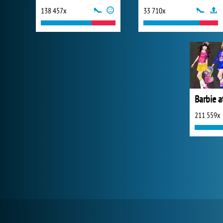
138 457x
33 710x
Barbie a
211 559x