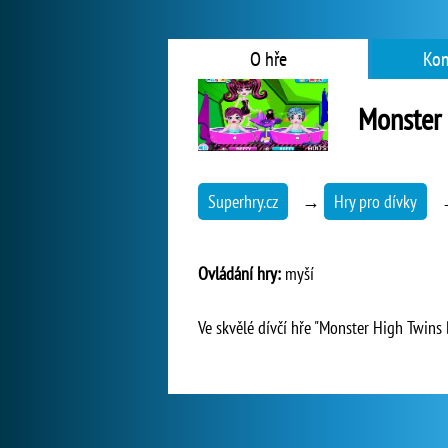
O hře
Kom
Monster 
Superhry.cz
→
Hry pro dívky
Ovládání hry:
myší
Ve skvělé dívčí hře "Monster High Twins