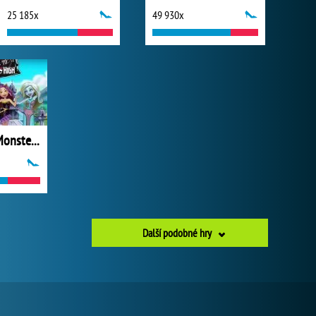
25 185x
49 930x
Welcome to Monster High
Další podobné hry