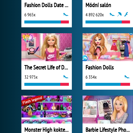
Fashion Dolls Date Battle
Módní salón
6 965x
4 892 620x
The Secret Life of Dolls
Fashion Dolls
32 975x
6 354x
Monster High koktejl lásky
Barbie Lifestyle Photographer