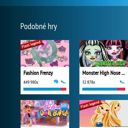
Podobné hry
Fashion Frenzy
Monster High Nose Doctor
449 980x
32 878x