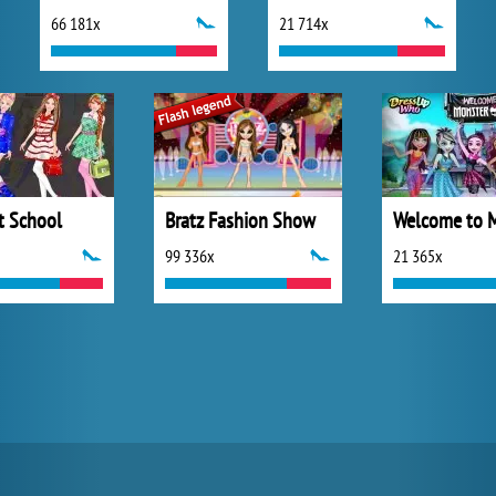
66 181x
21 714x
t School
Bratz Fashion Show
99 336x
21 365x