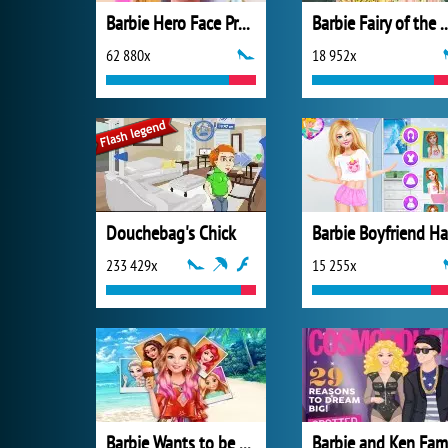
Barbie Hero Face Problem
Barbie Fairy of 
62 880x
18 952x
Douchebag's Chick
233 429x
15 255x
Barbie Wants to be a Princess