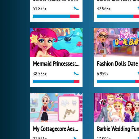
51 875x
42 968x
Mermaid Princesses: Underwater Games
38 533x
6 959x
My Cottagecore Aesthetic Look
Barbie Wedding Fu
21 541x
13 002x