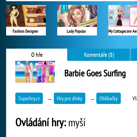
Fashion Designer
Lady Popular
O hře
Komentáře (8)
Barbie Goes Surfing
Superhry.cz
→
Hry pro dívky
→
Oblíkačky
Vš
Ovládání hry:
myší