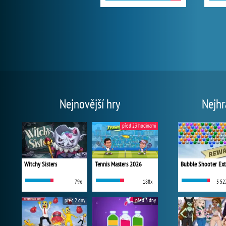
Nejnovější hry
Nejhr
před 23 hodinami
Witchy Sisters
Tennis Masters 2026
Bubble Shooter Ex
79x
188x
5 52
před 2 dny
před 3 dny