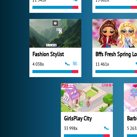
Fashion Stylist
4 038x
11 461x
GirlsPlay City
33 998x
5 263