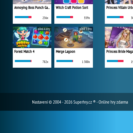
Annoying Boss Punch Game
Witch Craft Potion Sort
236x
559x
3
před 4 dny
před 5 dny
Forest Match 4
Merge Lagoon
Princess Bride Mag
782x
1 300x
1
Nastavení
© 2004 - 2026 Superhry.cz ® - Online hry zdarma