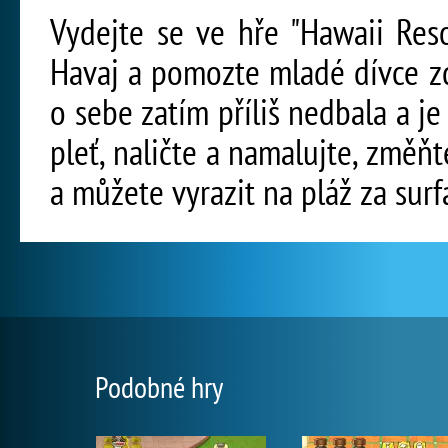
Vydejte se ve hře "Hawaii Res
Havaj a pomozte mladé dívce zd
o sebe zatím příliš nedbala a je 
pleť, naličte a namalujte, změň
a můžete vyrazit na pláž za surfa
Podobné hry