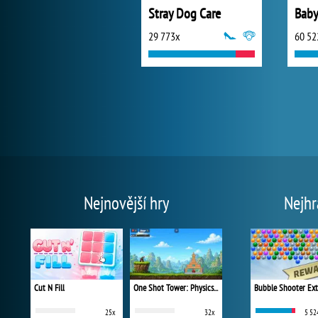
Stray Dog Care
Baby
29 773x
60 52
Nejnovější hry
Nejhr
Cut N Fill
One Shot Tower: Physics Destroyer
Bubble Shooter Ex
25x
32x
5 52