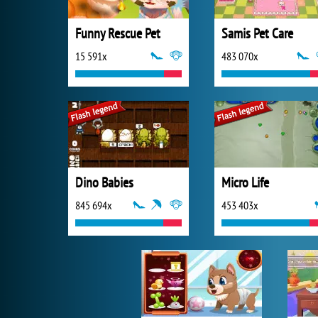
Funny Rescue Pet
Samis Pet Care
15 591x
483 070x
Dino Babies
Micro Life
845 694x
453 403x