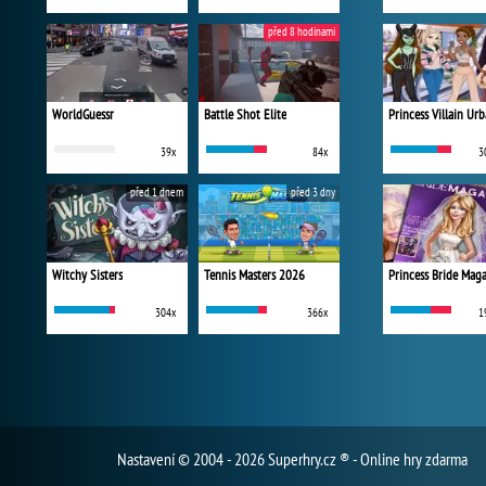
před 8 hodinami
WorldGuessr
Battle Shot Elite
39x
84x
3
před 1 dnem
před 3 dny
Witchy Sisters
Tennis Masters 2026
Princess Bride Mag
304x
366x
1
Nastavení
© 2004 - 2026 Superhry.cz ® - Online hry zdarma