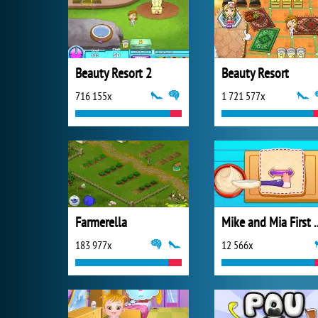
Beauty Resort 2
Beauty Resort
716 155x
1 721 577x
Farmerella
Mike and Mia Fir
183 977x
12 566x