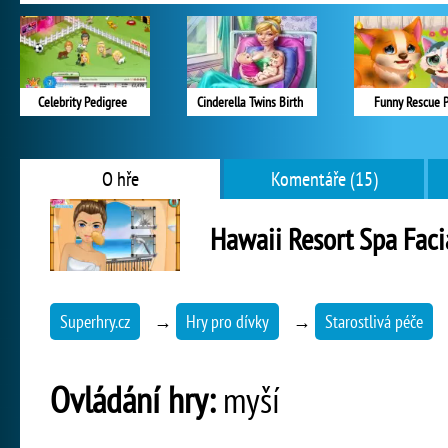
Celebrity Pedigree
Cinderella Twins Birth
Funny Rescue 
O hře
Komentáře (15)
Hawaii Resort Spa Fac
Superhry.cz
→
Hry pro dívky
→
Starostlivá péče
Ovládání hry:
myší