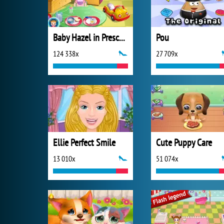
Baby Hazel in Preschool
Pou
124 338x
27 709x
Ellie Perfect Smile
Cute Puppy Care
13 010x
51 074x