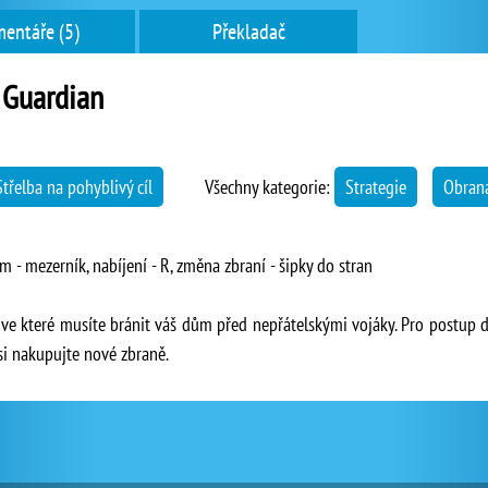
entáře (5)
Překladač
 Guardian
Střelba na pohyblivý cíl
Všechny kategorie:
Strategie
Obrana
m - mezerník, nabíjení - R, změna zbraní - šipky do stran
a, ve které musíte bránit váš dům před nepřátelskými vojáky. Pro postup 
 si nakupujte nové zbraně.