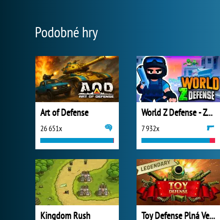
Podobné hry
Art of Defense
World Z Defense - Zombie Defense
26 651x
7 932x
Kingdom Rush
Toy Defense Plná Verze