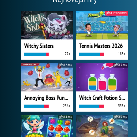
před 19 hodinami
Witchy Sisters
Tennis Masters 2026
77x
183x
před 2 dny
před 3 dny
Annoying Boss Punch Game
Witch Craft Potion Sort
236x
558x
před 4 dny
před 5 dny