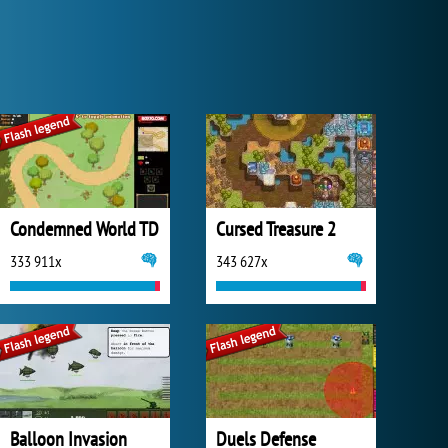
Condemned World TD
Cursed Treasure 2
333 911x
343 627x
Balloon Invasion
Duels Defense