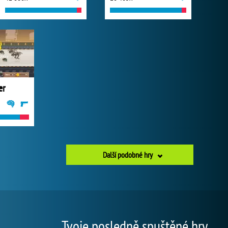
er
Další podobné hry
Tvoje posledně spuštěné hry