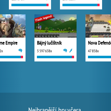
me Empire
Bájný lučištník
Nova Defend
2x
3 597 638x
47 858x
Nejhranější hry včera