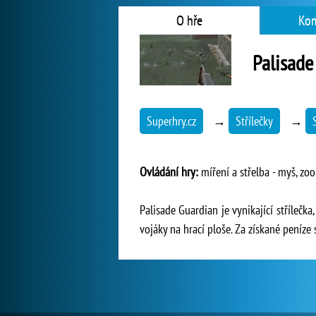
O hře
Kom
Palisade
Superhry.cz
→
Střílečky
→
Ovládání hry:
míření a střelba - myš, zoo
Palisade Guardian je vynikající střílečk
vojáky na hrací ploše. Za získané peníze