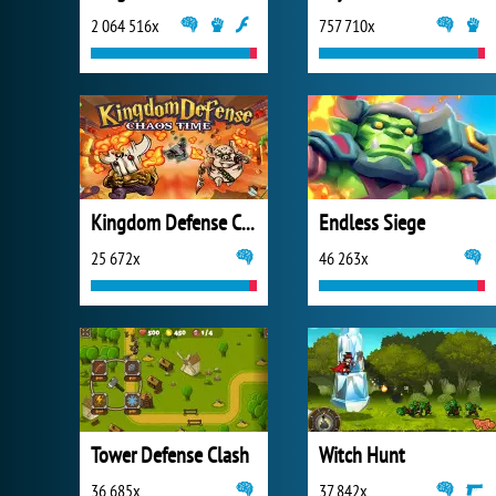
2 064 516x
757 710x
Kingdom Defense Chaos Time
Endless Siege
25 672x
46 263x
Tower Defense Clash
Witch Hunt
36 685x
37 842x