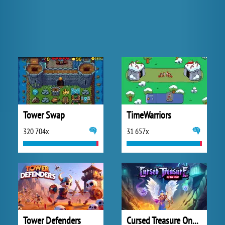
Tower Swap
TimeWarriors
320 704x
31 657x
Tower Defenders
Cursed Treasure One and Half