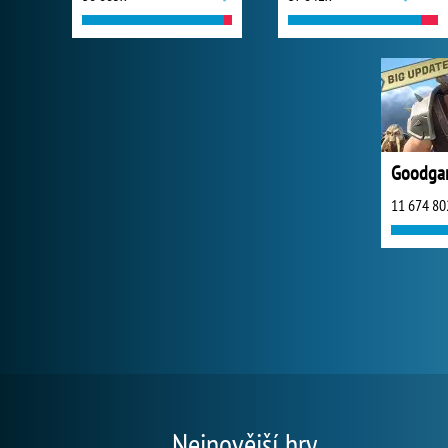
Goodga
11 674 80
Nejnovější hry