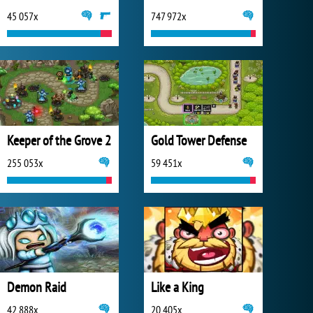
45 057x
747 972x
Keeper of the Grove 2
Gold Tower Defense
255 053x
59 451x
Demon Raid
Like a King
42 888x
20 405x