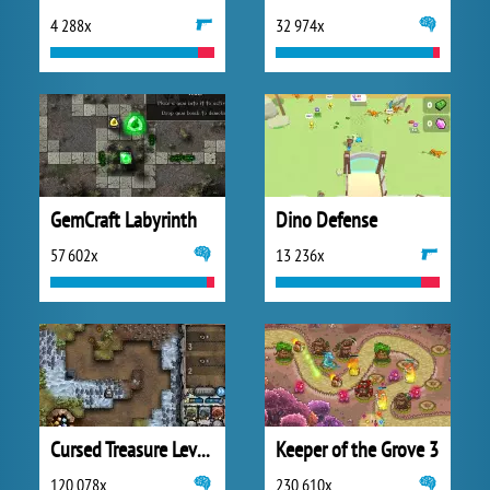
4 288x
32 974x
GemCraft Labyrinth
Dino Defense
57 602x
13 236x
Cursed Treasure Level Pack
Keeper of the Grove 3
120 078x
230 610x