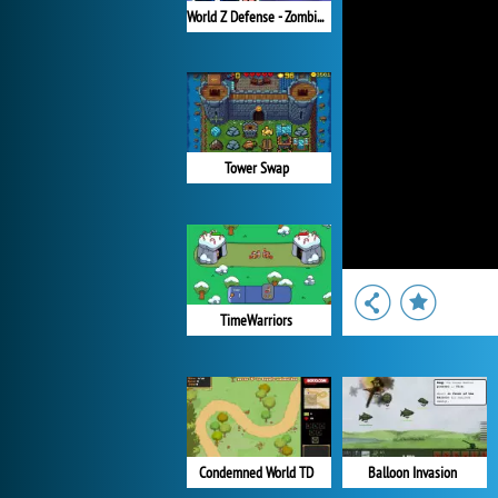
World Z Defense - Zombie Defense
Tower Swap
TimeWarriors
Condemned World TD
Balloon Invasion