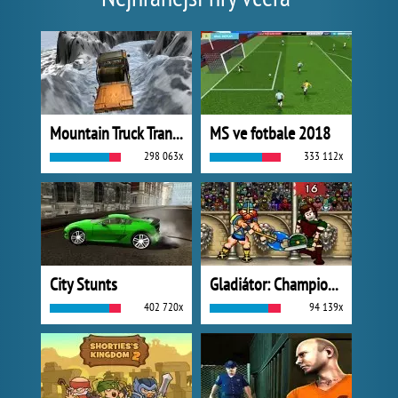
Mountain Truck Transport
MS ve fotbale 2018
298 063x
333 112x
City Stunts
Gladiátor: Champions Sprint
402 720x
94 139x