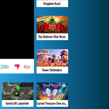
Kingdom Rush
Toy Defense Plná Verze
200x
41x
Tower Defenders
Cursed Treasure One and Half
GemCraft Labyrinth