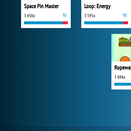
Space Pin Master
Loop: Energy
3 450x
3 595x
Ropeway
3 884x