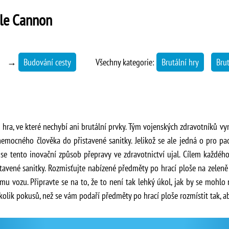
ple Cannon
→
Budování cesty
Všechny kategorie:
Brutální hry
Brut
 hra, ve které nechybí ani brutální prvky. Tým vojenských zdravotníků vym
emocného člověka do přistavené sanitky. Jelikož se ale jedná o pro pac
e tento inovační způsob přepravy ve zdravotnictví ujal. Cílem každého z
stavené sanitky. Rozmisťujte nabízené předměty po hrací ploše na zeleně
mu vozu. Připravte se na to, že to není tak lehký úkol, jak by se mohlo
lik pokusů, než se vám podaří předměty po hrací ploše rozmístit tak, a