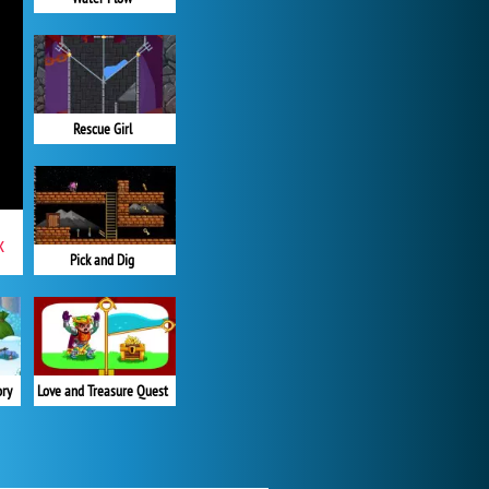
Rescue Girl
x
Pick and Dig
ory
Love and Treasure Quest