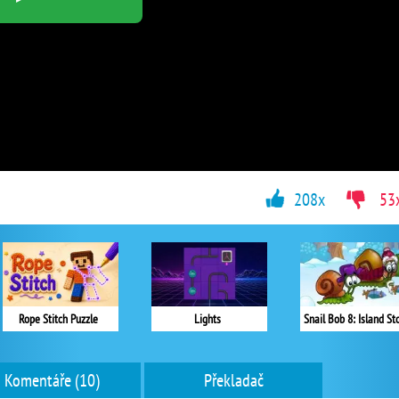
208x
53
Rope Stitch Puzzle
Lights
Snail Bob 8: Island St
Komentáře (10)
Překladač