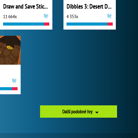
Draw and Save Stickman
Dibbles 3: Desert Despair
11 664x
4 353x
Další podobné hry