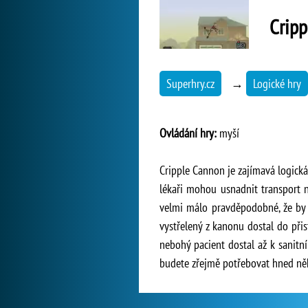
Crip
Superhry.cz
→
Logické hry
Ovládání hry:
myší
Cripple Cannon je zajímavá logická
lékaři mohou usnadnit transport n
velmi málo pravděpodobné, že by s
vystřelený z kanonu dostal do při
nebohý pacient dostal až k sanitní
budete zřejmě potřebovat hned něko