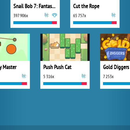
Snail Bob 7: Fantasy Story
Cut the Rope
397 906x
65 757x
 Master
Push Push Cat
Gold Diggers
5 316x
7 253x