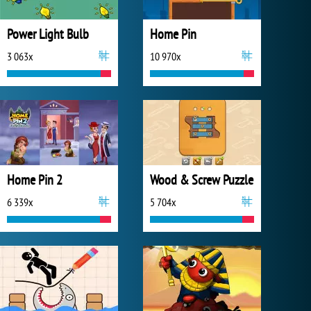
Power Light Bulb
Home Pin
3 063x
10 970x
Home Pin 2
Wood & Screw Puzzle
6 339x
5 704x