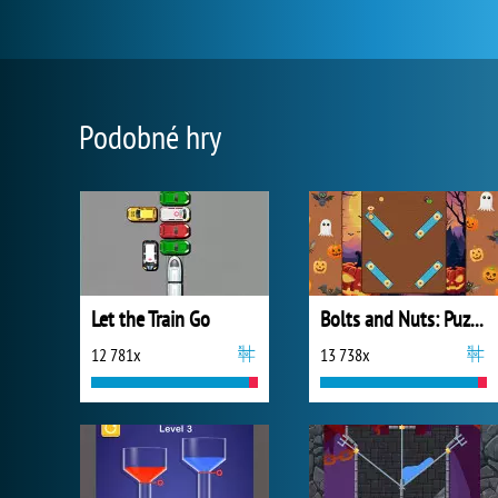
Podobné hry
Let the Train Go
Bolts and Nuts: Puzzle
12 781x
13 738x