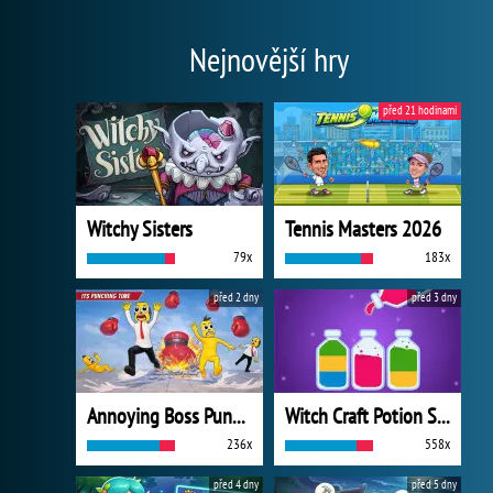
Nejnovější hry
před 21 hodinami
Witchy Sisters
Tennis Masters 2026
79x
183x
před 2 dny
před 3 dny
Annoying Boss Punch Game
Witch Craft Potion Sort
236x
558x
před 4 dny
před 5 dny