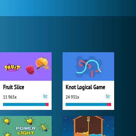
Fruit Slice
Knot Logical Game
11 965x
24 931x