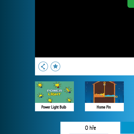
Power Light Bulb
Home Pin
O hře