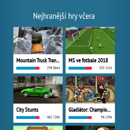
Nejhranější hry včera
Mountain Truck Transport
MS ve fotbale 2018
298 066x
333 112x
City Stunts
Gladiátor: Champions Sprint
402 720x
94 139x