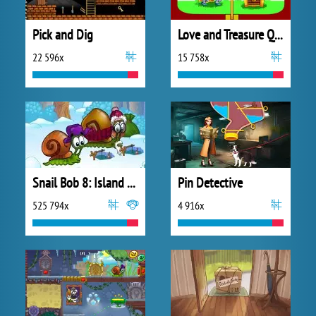
Pick and Dig
Love and Treasure Quest
22 596x
15 758x
Snail Bob 8: Island Story
Pin Detective
525 794x
4 916x