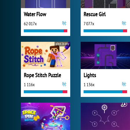
Water Flow
Rescue Girl
62 017x
7 077x
před 26 dny
Rope Stitch Puzzle
Lights
1 116x
1 136x