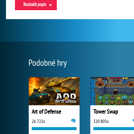
Rozbalit popis
Podobné hry
Art of Defense
Tower Swap
26 722x
320 805x