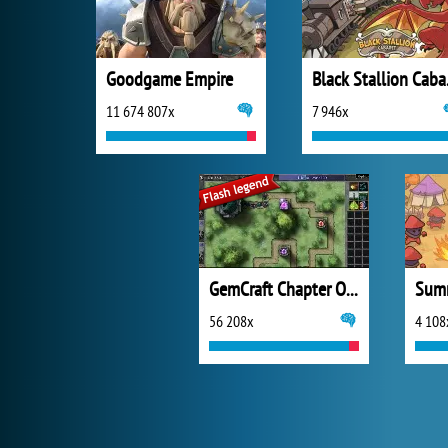
Goodgame Empire
Bla
11 674 807x
7 946x
GemCraft Chapter One The Forgotten
Summ
56 208x
4 108