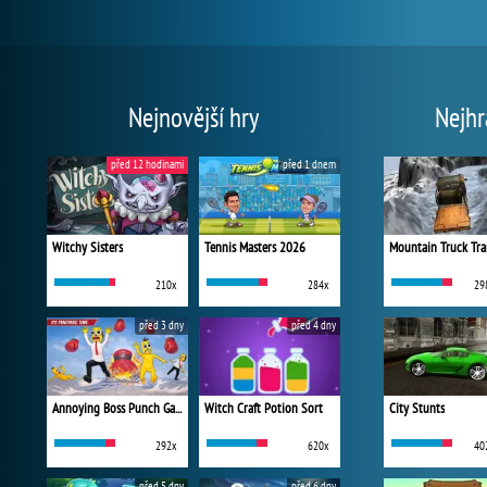
Nejnovější hry
Nejhr
před 12 hodinami
před 1 dnem
Witchy Sisters
Tennis Masters 2026
Mountain Truck Tra
210x
284x
29
před 3 dny
před 4 dny
Annoying Boss Punch Game
Witch Craft Potion Sort
City Stunts
292x
620x
40
před 5 dny
před 6 dny