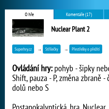
O hře
Komentáře (17)
Nuclear Plant 2
Superhry.cz
→
Střílečky
→
Přestřelky o přežití
Ovládání hry:
pohyb - šipky nebo 
Shift, pauza - P, změna zbraně - 
dolů nebo S
Postapokalyptická hra Nuclear