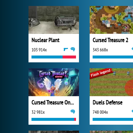
Nuclear Plant
Cursed Treasure 2
103 914x
343 668x
Cursed Treasure One and Half
Duels Defense
32 981x
748 004x