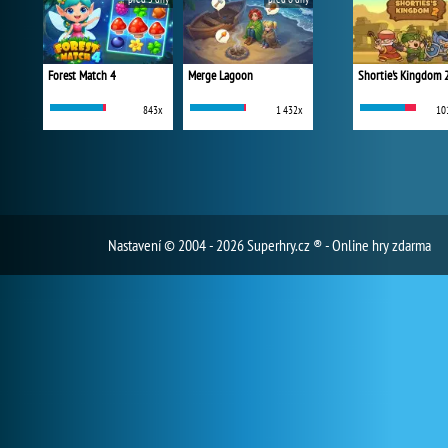
Forest Match 4
Merge Lagoon
Shortie's Kingdom 
843x
1 432x
10
Nastavení
© 2004 - 2026 Superhry.cz ® - Online hry zdarma