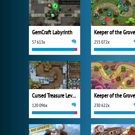
GemCraft Labyrinth
Keeper of the Grove
57 613x
255 072x
Cursed Treasure Level Pack
Keeper of the Grove
120 096x
230 622x