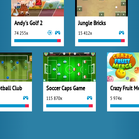
Andy's Golf 2
Jungle Bricks
74 255x
15 412x
tball Club
Soccer Caps Game
Crazy Fruit M
115 870x
5 974x