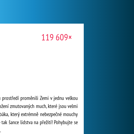
119 609×
 prostředí proměnili Zemi v jednu velkou
nožení zmutovaných much, které jsou velmi
 žabáka, který extrémně nebezpečné mouchy
tak šance lidstva na přežití! Pohybujte se
.