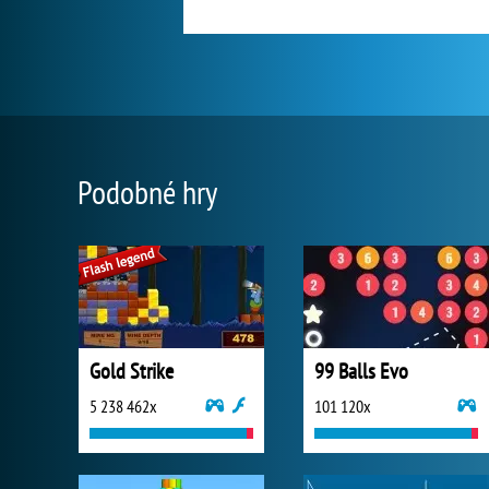
Podobné hry
Gold Strike
99 Balls Evo
5 238 462x
101 120x