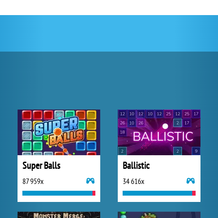
Super Balls
Ballistic
87 959x
34 616x