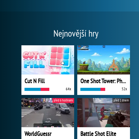
Nejnovější hry
Cut N Fill
One Shot Tower: Physics Destroyer
64x
52x
před 6 hodinami
před 1 dnem
WorldGuessr
Battle Shot Elite