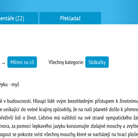
entáře (22)
Překladač
→
Míření na cíl
Všechny kategorie:
Skákačky
azyku - myš
tě v budoucnosti. Hloupí lidé svým bezohledným přístupem k životnímu
 unikající do volné krajiny způsobily, že na naší planetě došlo k přem
 přeživší lidi o život. Lidstvo má naštěstí na své straně sympatického
o tvora, za pomoci lepkavého jazyku konzumujte zlolajné mouchy a zvyšte 
gout se pokuste sníst všechny mouchy, které se nacházejí na hrací ploše