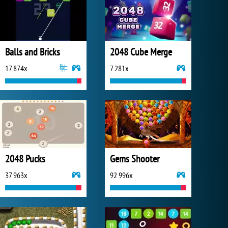
Balls and Bricks
2048 Cube Merge
17 874x
7 281x
2048 Pucks
Gems Shooter
37 963x
92 996x