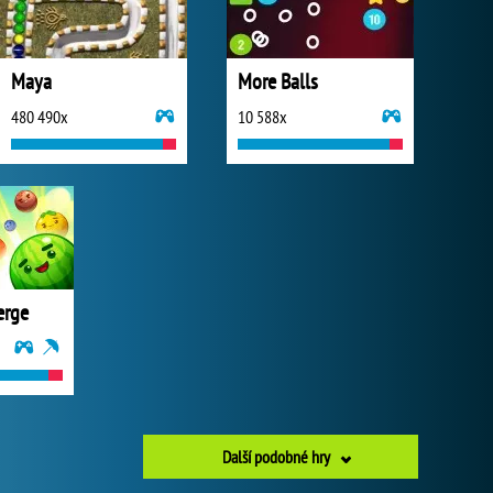
Maya
More Balls
480 490x
10 588x
erge
Další podobné hry