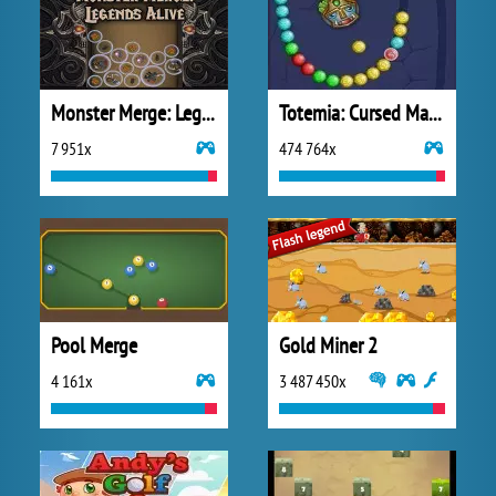
Monster Merge: Legends Alive
Totemia: Cursed Marbles
7 951x
474 764x
Pool Merge
Gold Miner 2
4 161x
3 487 450x