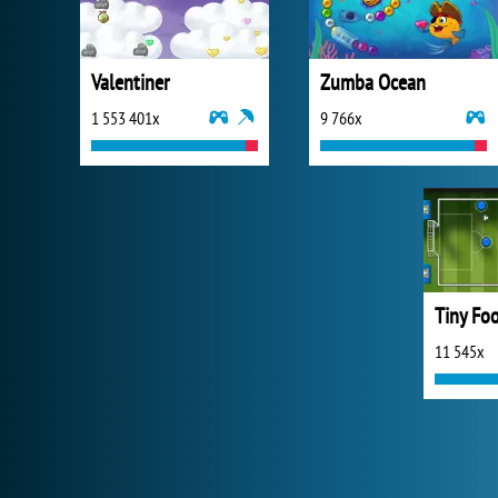
Valentiner
Zumba Ocean
1 553 401x
9 766x
Tiny Foo
11 545x