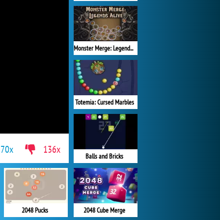
Monster Merge: Legends Alive
Totemia: Cursed Marbles
770x
136x
Balls and Bricks
2048 Pucks
2048 Cube Merge