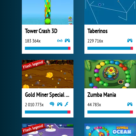
Tower Crash 3D
Taberinos
183 364x
229 716x
Gold Miner Special Edition
Zumba Mania
2 010 773x
44 783x