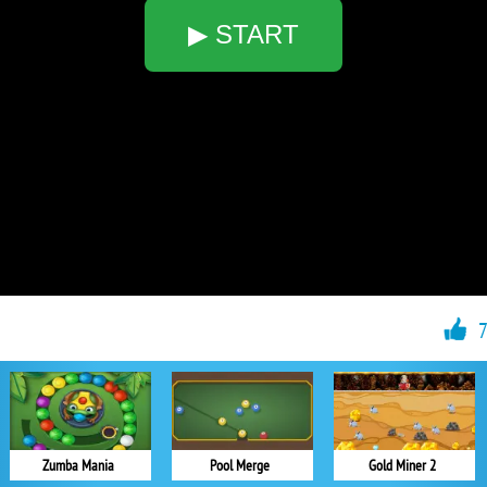
▶ START
Zumba Mania
Pool Merge
Gold Miner 2