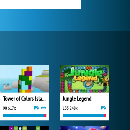
Tower of Colors Island Edition
Jungle Legend
98 617x
135 248x