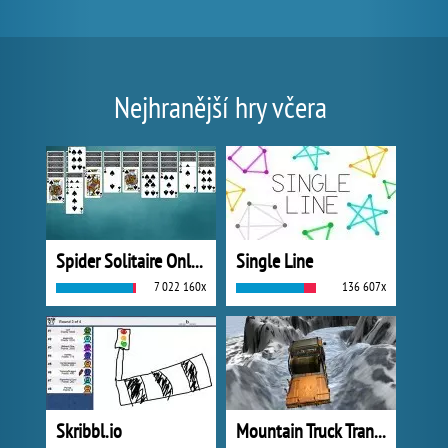
Nejhranější hry včera
Spider Solitaire Online
Single Line
7 022 160x
136 607x
Skribbl.io
Mountain Truck Transport