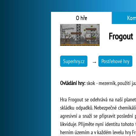
O hře
Kom
Frogout
Superhry.cz
→
Postřehové hry
Ovládání hry:
skok - mezerník, použití j
Hra Frogout se odehrává na naší plane
skládku odpadků. Nebezpečné chemikálie
agresivní a snaží se připravit poslední
likviduje. Přijměte nyní identitu tohot
herním územím a v každém levelu hry Fro