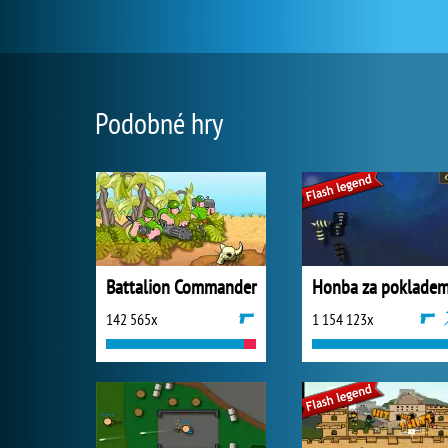
Podobné hry
Battalion Commander
Honba za poklade
142 565x
1 154 123x