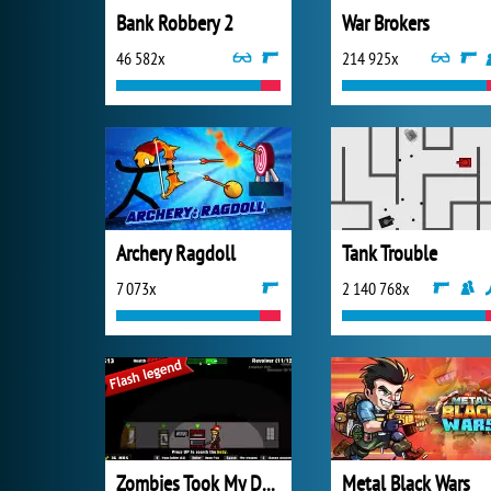
Bank Robbery 2
War Brokers
46 582x
214 925x
Archery Ragdoll
Tank Trouble
7 073x
2 140 768x
Zombies Took My Daughter
Metal Black Wars