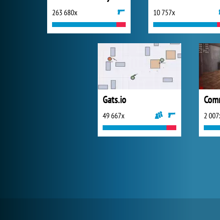
263 680x
10 757x
Gats.io
Comm
49 667x
2 007