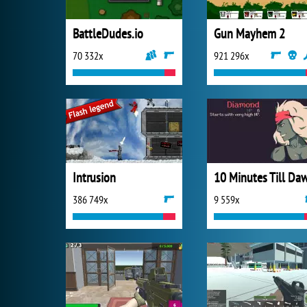
BattleDudes.io
Gun Mayhem 2
70 332x
921 296x
Intrusion
10 Minutes Till Da
386 749x
9 559x