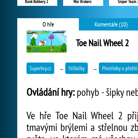
Bank Robbery 2
War Brokers
Sniper Team 
O hře
Komentáře (10)
Toe Nail Wheel 2
Superhry.cz
→
Střílečky
→
Přestřelky o přežití
Ovládání hry:
pohyb - šipky nebo
Ve hře Toe Nail Wheel 2 při
tmavými brýlemi a střelnou zb