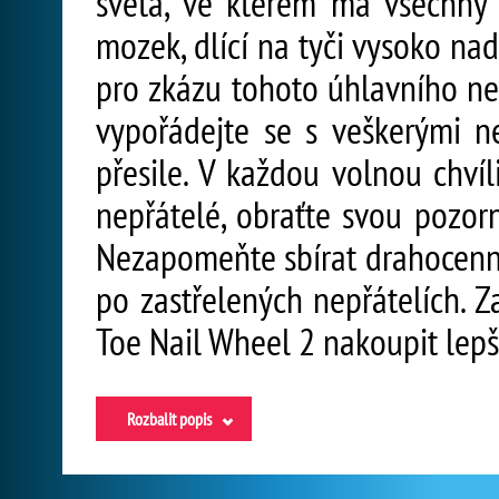
světa, ve kterém má všechny
mozek, dlící na tyči vysoko na
pro zkázu tohoto úhlavního ne
vypořádejte se s veškerými ne
přesile. V každou volnou chvíl
nepřátelé, obraťte svou pozor
Nezapomeňte sbírat drahocenné 
po zastřelených nepřátelích. Z
Toe Nail Wheel 2 nakoupit lepší
Rozbalit popis