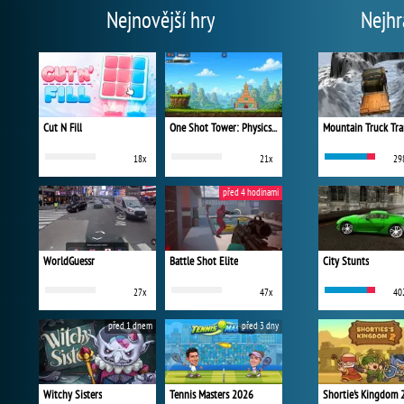
Nejnovější hry
Nejhr
Cut N Fill
One Shot Tower: Physics Destroyer
Mountain Truck Tra
18x
21x
29
před 4 hodinami
WorldGuessr
Battle Shot Elite
City Stunts
27x
47x
40
před 1 dnem
před 3 dny
Witchy Sisters
Tennis Masters 2026
Shortie's Kingdom 