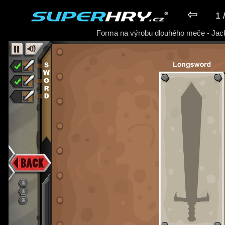
⇦
1 
Forma na výrobu dlouhého meče - Jac
► Hra Jacksmith