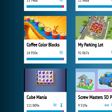
13 746x
11 968x
Coffee Color Blocks
My Parking Lot
14 950x
91 067x
Cube Mania
S
111 009x
9 519x