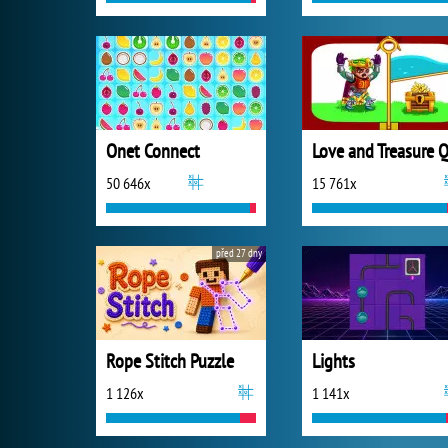
Onet Connect
50 646x
15 761x
před 27 dny
Rope Stitch Puzzle
Lights
1 126x
1 141x