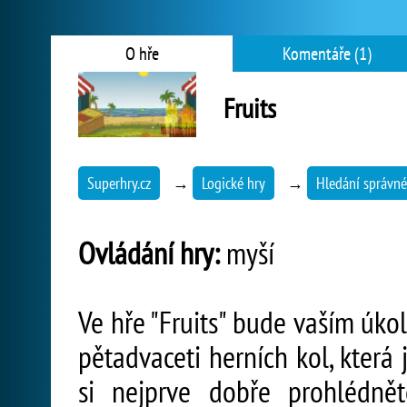
O hře
Komentáře (1)
Fruits
Superhry.cz
→
Logické hry
→
Hledání správné
Ovládání hry:
myší
Ve hře "Fruits" bude vaším úko
pětadvaceti herních kol, která
si nejprve dobře prohlédně