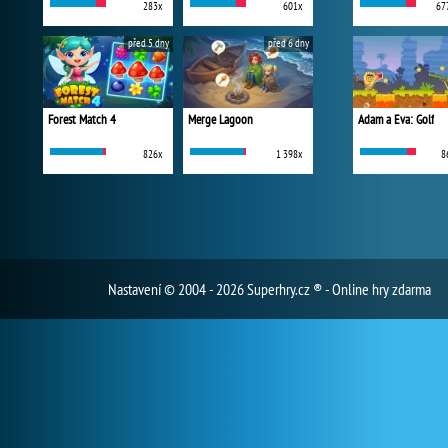
283x
601x
67
před 5 dny
před 6 dny
Forest Match 4
Merge Lagoon
Adam a Eva: Golf
826x
1 398x
8
Nastavení
© 2004 - 2026 Superhry.cz ® - Online hry zdarma