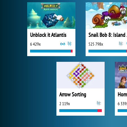
Unblock it Atlantis
Snai
6 429x
525 798x
Arrow Sorting
Home
2 119x
6 339