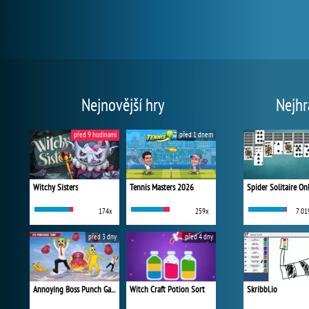
Nejnovější hry
Nejhr
před 9 hodinami
před 1 dnem
Witchy Sisters
Tennis Masters 2026
Spider Solitaire On
174x
259x
7 01
před 3 dny
před 4 dny
Annoying Boss Punch Game
Witch Craft Potion Sort
Skribbl.io