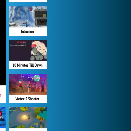
Intrusion
10 Minutes Till Dawn
x
Vortex 9 Shooter