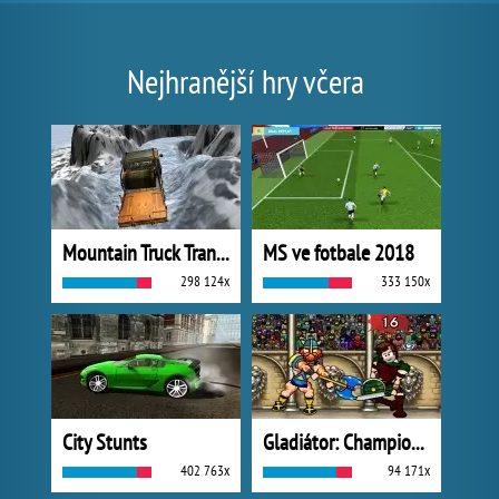
Nejhranější hry včera
Mountain Truck Transport
MS ve fotbale 2018
298 124x
333 150x
City Stunts
Gladiátor: Champions Sprint
402 763x
94 171x