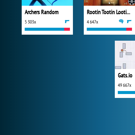
Archers Random
Rootin Tootin Lootin and Shootin
5 303x
4 647x
Gats.io
49 667x