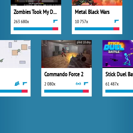
Zombies Took My Daughter
Metal Black Wars
263 680x
10 757x
před 18 dny
Commando Force 2
Stick Duel Ba
2 080x
61 487x