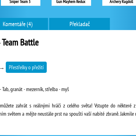
Sniper Team 3
Gun Mayhem Redux
Archery Ragdoll
Komentáře (4)
Překladač
 Team Battle
→
Přestřelky o přežití
- Tab, granát - mezerník, střelba - myš
můžete zahrát s reálnými hráči z celého světa! Vstupte do některé z
ním světem a mějte neustále prst na spoušti vaší nabité zbraně. Jakmile