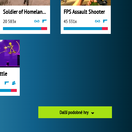
Soldier of Homeland: Sahara
FPS Assault Shooter
20 583x
45 331x
ttle
Další podobné hry