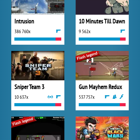
Intrusion
10 Minutes Till Dawn
386 760x
9 562x
Sniper Team 3
Gun Mayhem Redux
10 637x
537 757x