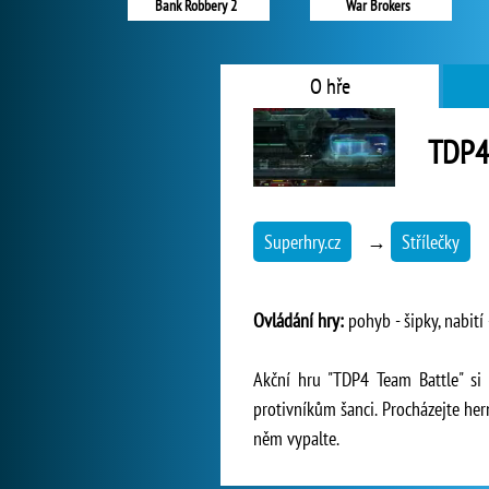
Bank Robbery 2
War Brokers
O hře
TDP4
Superhry.cz
→
Střílečky
Ovládání hry:
pohyb - šipky, nabití 
Akční hru "TDP4 Team Battle" si 
protivníkům šanci. Procházejte her
něm vypalte.