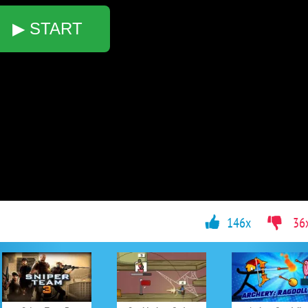
▶ START
146x
36