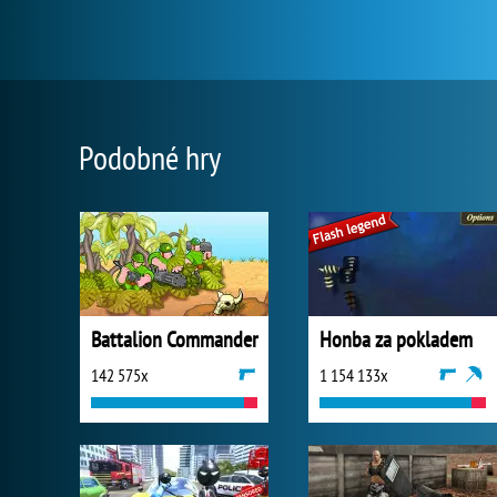
Podobné hry
Battalion Commander
Honba za pokladem
142 575x
1 154 133x