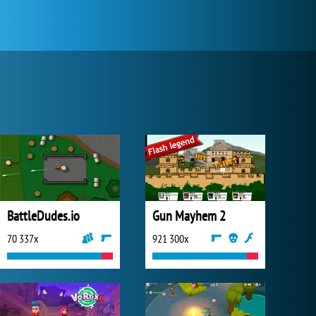
BattleDudes.io
Gun Mayhem 2
70 337x
921 300x