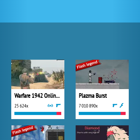
Warfare 1942 Online Shooter
Plazma Burst
25 624x
7 010 890x