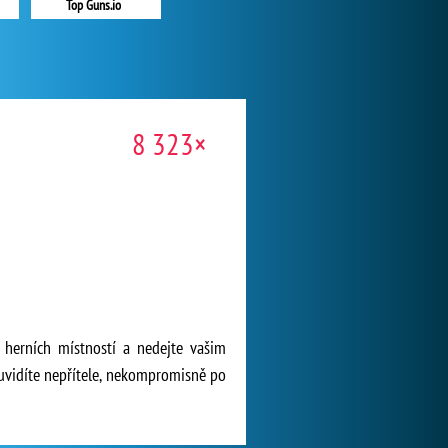
Top Guns.io
8 323×
 herních místností a nedejte vašim
 uvidíte nepřítele, nekompromisně po