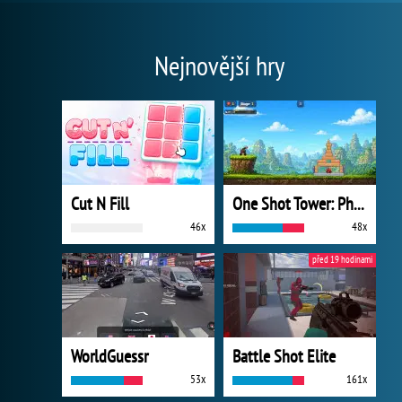
Nejnovější hry
Cut N Fill
One Shot Tower: Physics Destroyer
46x
48x
před 19 hodinami
WorldGuessr
Battle Shot Elite
53x
161x