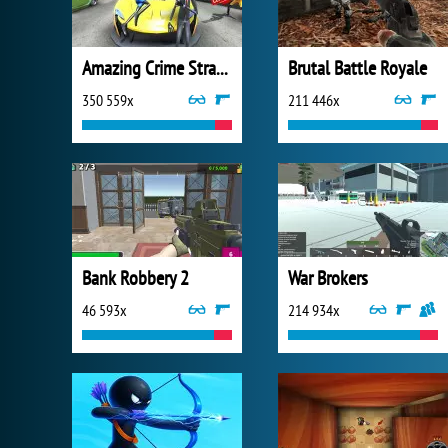
Amazing Crime Strange Stickman
Brutal Battle Royale
350 559x
211 446x
Bank Robbery 2
War Brokers
46 593x
214 934x