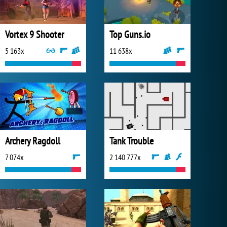
Vortex 9 Shooter
Top Guns.io
5 163x
11 638x
Archery Ragdoll
Tank Trouble
7 074x
2 140 777x