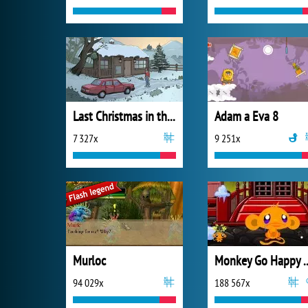
Last Christmas in the Cabin
Adam a Eva 8
7 327x
9 251x
Murloc
Monkey Go Happ
94 029x
188 567x