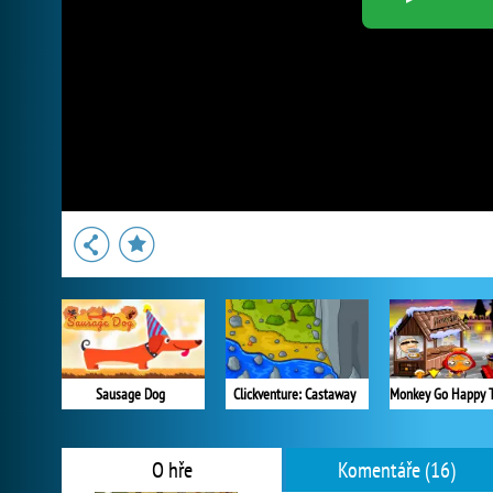
Sausage Dog
Clickventure: Castaway
O hře
Komentáře (16)