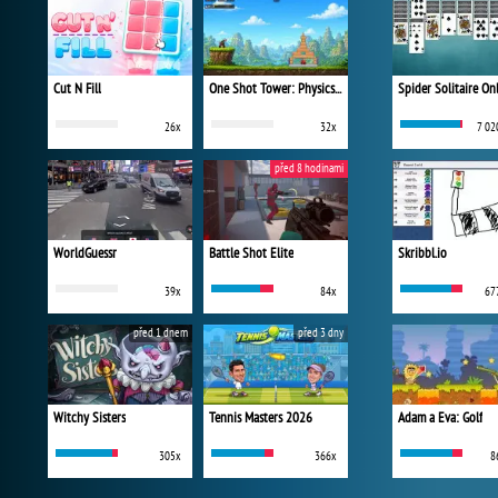
Cut N Fill
One Shot Tower: Physics Destroyer
Spider Solitaire On
26x
32x
7 02
před 8 hodinami
WorldGuessr
Battle Shot Elite
Skribbl.io
39x
84x
67
před 1 dnem
před 3 dny
Witchy Sisters
Tennis Masters 2026
Adam a Eva: Golf
305x
366x
8