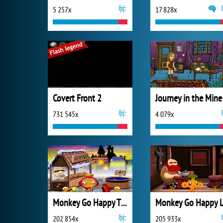
5 257x
17 828x
Covert Front 2
Journey in the Mine
731 545x
4 079x
Monkey Go Happy Thanksgiving
202 854x
205 933x