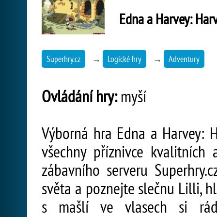
Edna a Harvey: Har
Superhry.cz
→
Logické hry
→
Adventury
Ovládání hry:
myší
Výborná hra Edna a Harvey: H
všechny příznivce kvalitních 
zábavního serveru Superhry.c
světa a poznejte slečnu Lilli, 
s mašlí ve vlasech si rád