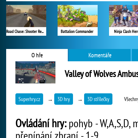
Road Chase: Shooter Realistic Guns
Battalion Commander
Ninja Clash Her
O hře
Komentáře
Valley of Wolves Ambu
Superhry.cz
→
3D hry
→
3D střílečky
Všechn
Ovládání hry:
pohyb - W,A,S,D, mí
přepínání zbraní - 1-9