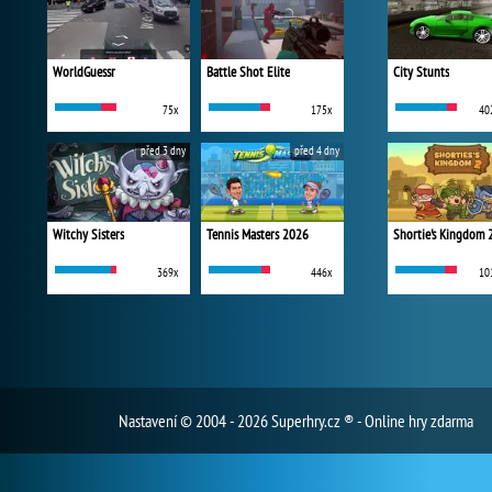
WorldGuessr
Battle Shot Elite
City Stunts
75x
175x
40
před 3 dny
před 4 dny
Witchy Sisters
Tennis Masters 2026
Shortie's Kingdom 
369x
446x
10
Nastavení
© 2004 - 2026 Superhry.cz ® - Online hry zdarma