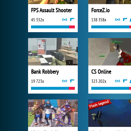
FPS Assault Shooter
ForceZ.io
45 332x
138 358x
Bank Robbery
CS Online
19 723x
323 202x