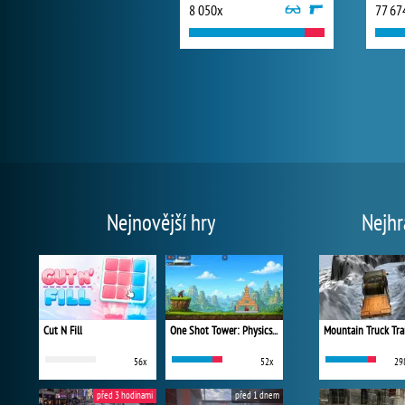
8 050x
77 67
Nejnovější hry
Nejhr
Cut N Fill
One Shot Tower: Physics Destroyer
Mountain Truck Tra
56x
52x
29
před 3 hodinami
před 1 dnem