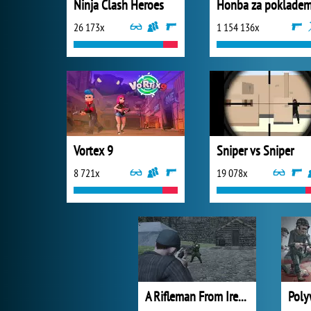
Ninja Clash Heroes
Honba za poklade
26 173x
1 154 136x
Vortex 9
Sniper vs Sniper
8 721x
19 078x
A Rifleman From Ireland
Poly