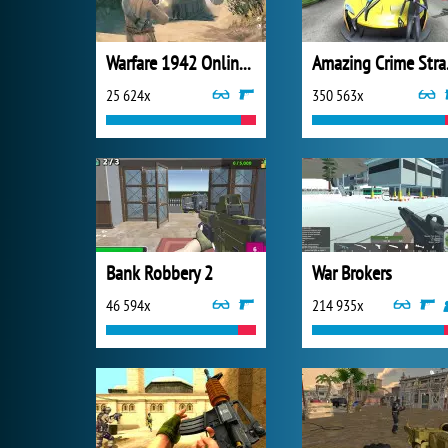
Warfare 1942 Online Shooter
Amazi
25 624x
350 563x
Bank Robbery 2
War Brokers
46 594x
214 935x