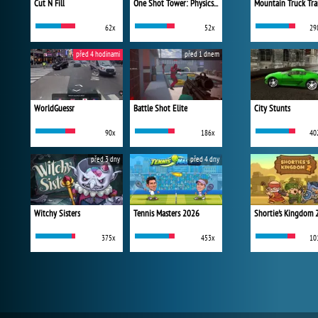
Cut N Fill
One Shot Tower: Physics Destroyer
Mountain Truck Tra
62x
52x
29
před 4 hodinami
před 1 dnem
WorldGuessr
Battle Shot Elite
City Stunts
90x
186x
40
před 3 dny
před 4 dny
Witchy Sisters
Tennis Masters 2026
Shortie's Kingdom 
375x
453x
10