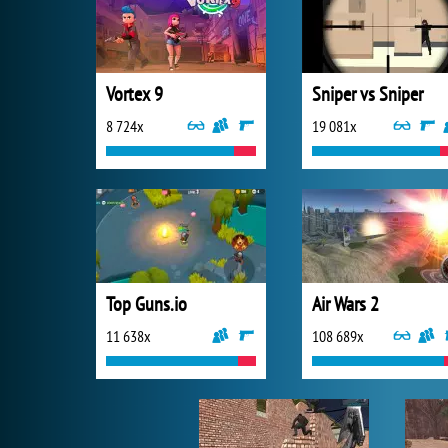
Vortex 9
Sniper vs Sniper
8 724x
19 081x
Top Guns.io
Air Wars 2
11 638x
108 689x