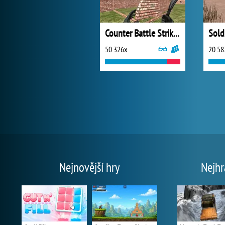
Counter Battle Strike SWAT
50 326x
20 58
Nejnovější hry
Nejhr