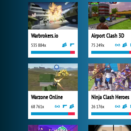
Warbrokers.io
Airport Clash 3D
535 884x
75 249x
Warzone Online
Ninja Clash Heroes
68 761x
26 176x