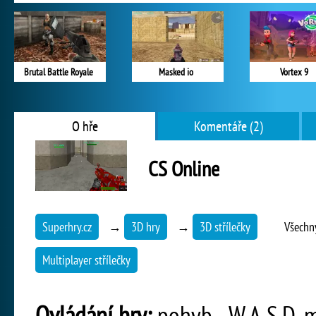
Brutal Battle Royale
Masked io
Vortex 9
O hře
Komentáře (2)
CS Online
Superhry.cz
→
3D hry
→
3D střílečky
Všechn
Multiplayer střílečky
Ovládání hry:
pohyb - W,A,S,D, mí