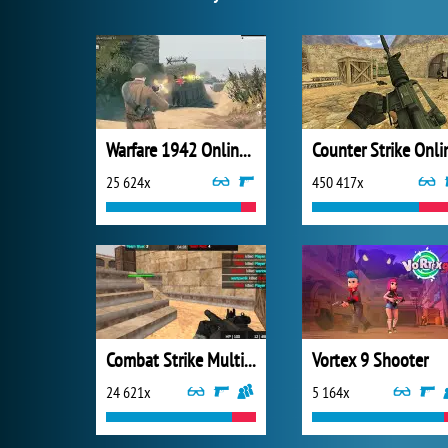
Warfare 1942 Online Shooter
Counter Strike Onli
25 624x
450 417x
Combat Strike Multiplayer
Vortex 9 Shooter
24 621x
5 164x