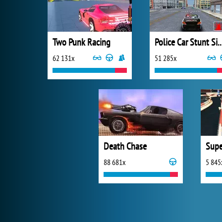
Two Punk Racing
Police Car Stunt Si
62 131x
51 285x
Death Chase
88 681x
5 845