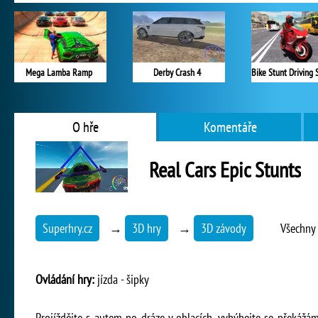
Mega Lamba Ramp
Derby Crash 4
O hře
Komentáře
Real Cars Epic Stunts
Superhry.cz
→
3D hry
→
3D závody
Všechny 
Ovládání hry:
jízda - šipky
Projíždějte s autem po dráze v oblacích, vyhýbejte se překážá