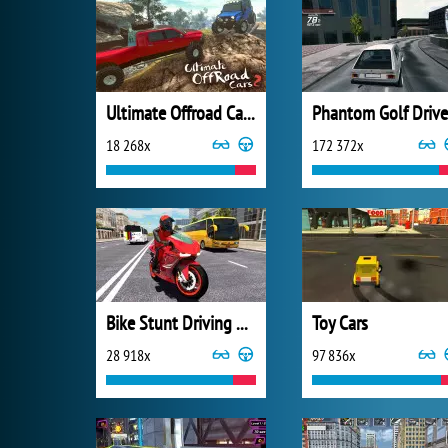
Ultimate Offroad Cars 2
Phantom Golf Drive
18 268x
172 372x
Bike Stunt Driving Simulator 3D
Toy Cars
28 918x
97 836x