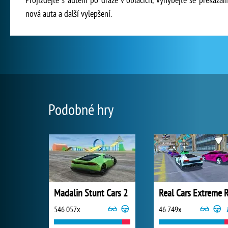
nová auta a další vylepšení.
Podobné hry
Madalin Stunt Cars 2
546 057x
46 749x