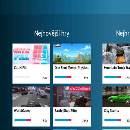
Nejnovější hry
Nejhr
Cut N Fill
One Shot Tower: Physics Destroyer
Mountain Truck Tra
48x
49x
29
před 21 hodinami
WorldGuessr
Battle Shot Elite
City Stunts
55x
164x
40