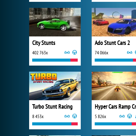
City Stunts
Ado Stunt Cars 2
402 763x
74 066x
Turbo Stunt Racing
8 453x
5 826x