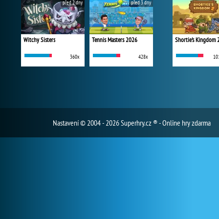
před 2 dny
před 3 dny
Witchy Sisters
Tennis Masters 2026
Shortie's Kingdom 
360x
428x
10
Nastavení
© 2004 - 2026 Superhry.cz ® - Online hry zdarma