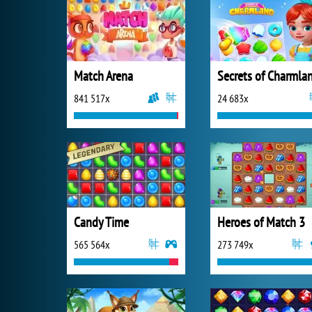
Match Arena
Secrets of Charmla
841 517x
24 683x
Candy Time
Heroes of Match 3
565 564x
273 749x