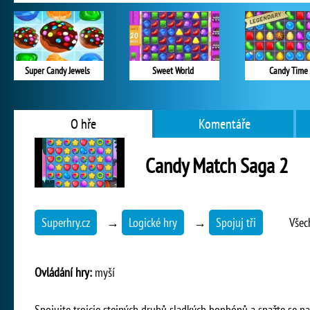
Super Candy Jewels
Sweet World
Candy Time
O hře
Komentáře
Candy Match Saga 2
Superhry.cz
→
Logické hry
→
Spojuj tři
Všec
Ovládání hry:
myší
Spojujte trojcie stejných druhů sladkých bonbónů a snažte se na