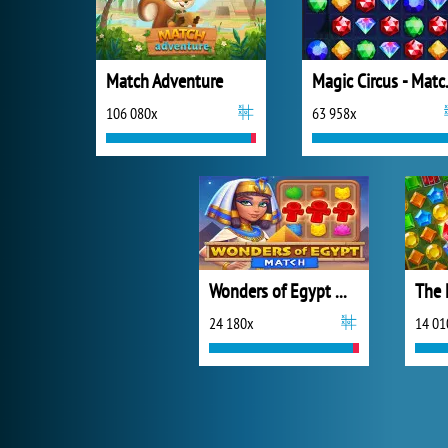
Match Adventure
Magic
106 080x
63 958x
Wonders of Egypt Match
The 
24 180x
14 01