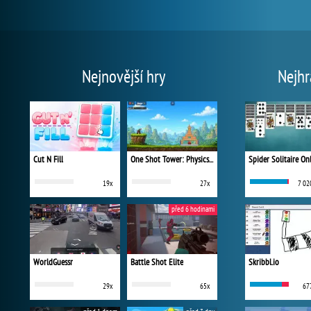
Nejnovější hry
Nejhr
Cut N Fill
One Shot Tower: Physics Destroyer
Spider Solitaire On
19x
27x
7 02
před 6 hodinami
WorldGuessr
Battle Shot Elite
Skribbl.io
29x
65x
67