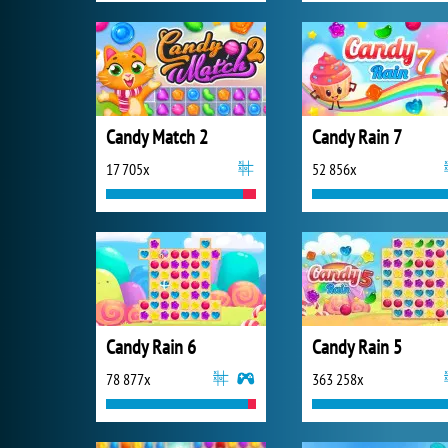
Candy Match 2
Candy Rain 7
17 705x
52 856x
Candy Rain 6
Candy Rain 5
78 877x
363 258x