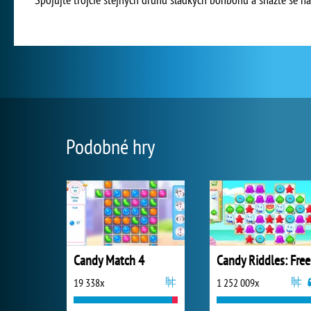
Podobné hry
Candy Match 4
Ca
19 338x
1 252 009x