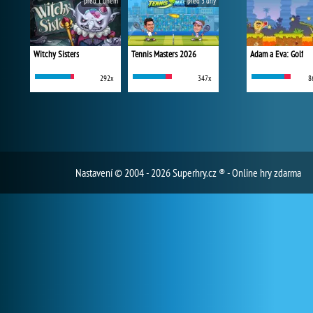
před 1 dnem
před 3 dny
Witchy Sisters
Tennis Masters 2026
Adam a Eva: Golf
292x
347x
8
Nastavení
© 2004 - 2026 Superhry.cz ® - Online hry zdarma