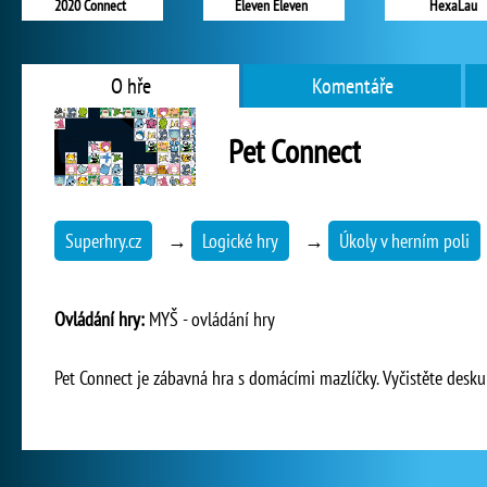
2020 Connect
Eleven Eleven
HexaLau
O hře
Komentáře
Pet Connect
Superhry.cz
→
Logické hry
→
Úkoly v herním poli
Ovládání hry:
MYŠ - ovládání hry
Pet Connect je zábavná hra s domácími mazlíčky. Vyčistěte desku