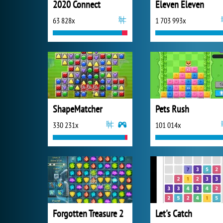
2020 Connect
Eleven Eleven
63 828x
1 703 993x
ShapeMatcher
Pets Rush
330 231x
101 014x
Forgotten Treasure 2
Let's Catch