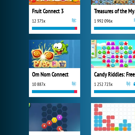
Fruit Connect 3
Trea
12 375x
1 992 096x
Om Nom Connect
Ca
10 887x
1 252 723x