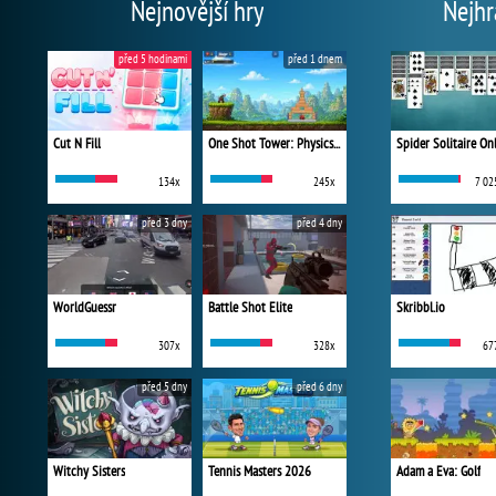
Nejnovější hry
Nejhr
před 5 hodinami
před 1 dnem
Cut N Fill
One Shot Tower: Physics Destroyer
Spider Solitaire On
134x
245x
7 02
před 3 dny
před 4 dny
WorldGuessr
Battle Shot Elite
Skribbl.io
307x
328x
67
před 5 dny
před 6 dny
Witchy Sisters
Tennis Masters 2026
Adam a Eva: Golf