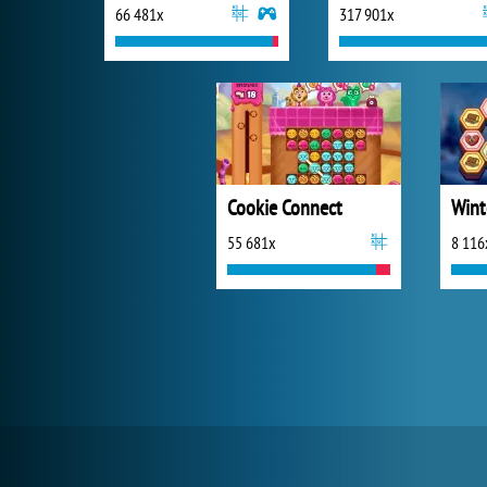
66 481x
317 901x
Cookie Connect
Wint
55 681x
8 116