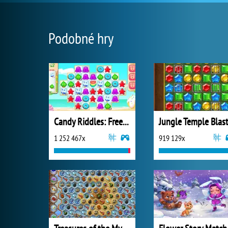
Podobné hry
Candy Riddles: Free Match 3 Puzzle
Jungle Temple Blas
1 252 467x
919 129x