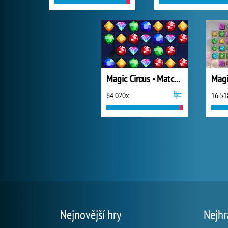
Magic Circus - Match 3
64 020x
16 51
Nejnovější hry
Nejhr