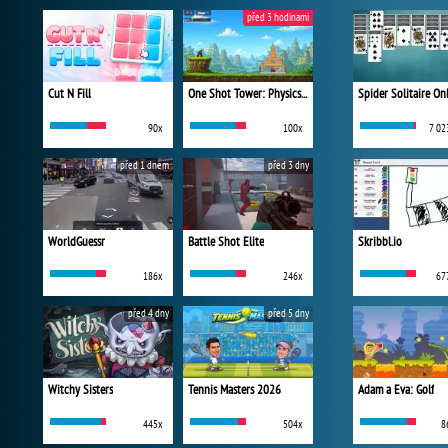
před 3 hodinami
Cut N Fill
One Shot Tower: Physics Destroyer
Spider Solitaire On
90x
100x
7 02
před 1 dnem
před 3 dny
WorldGuessr
Battle Shot Elite
Skribbl.io
186x
246x
67
před 4 dny
před 5 dny
Witchy Sisters
Tennis Masters 2026
Adam a Eva: Golf
445x
504x
8