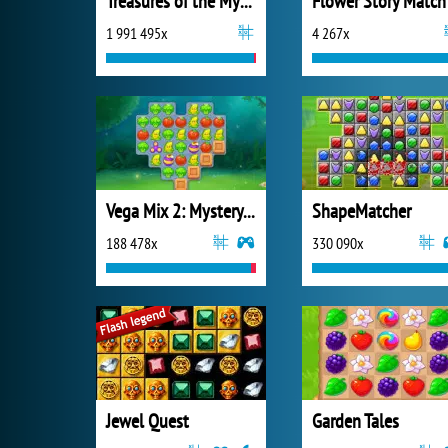
Treasures of the Mystic Sea
Flower Story Match
1 991 495x
4 267x
Vega Mix 2: Mystery of Island
ShapeMatcher
188 478x
330 090x
Jewel Quest
Garden Tales