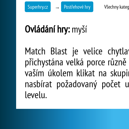
Superhry.cz
→
Postřehové hry
Všechny kateg
Ovládání hry:
myší
Match Blast je velice chytl
přichystána velká porce různě
vaším úkolem klikat na skupi
nasbírat požadovaný počet u
levelu.