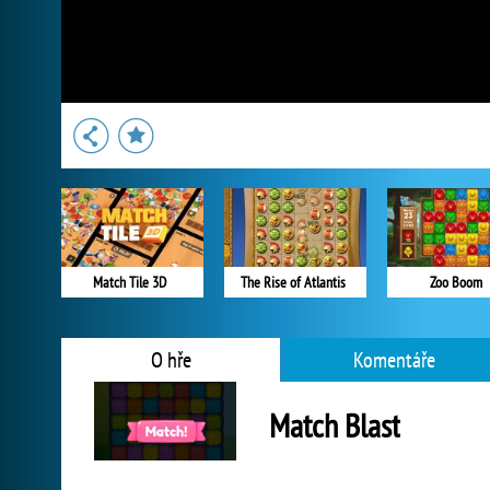
Match Tile 3D
The Rise of Atlantis
Zoo Boom
O hře
Komentáře
Match Blast