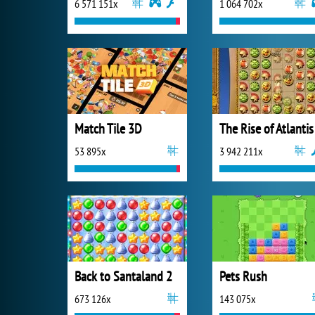
6 571 151x
1 064 702x
Match Tile 3D
The Rise of Atlantis
53 895x
3 942 211x
Back to Santaland 2
Pets Rush
673 126x
143 075x