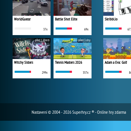
WorldGuessr
Battle Shot Elite
Skribbl.io
37x
69x
67
před 1 dnem
před 3 dny
Witchy Sisters
Tennis Masters 2026
Adam a Eva: Golf
299x
357x
8
Nastavení
© 2004 - 2026 Superhry.cz ® - Online hry zdarma