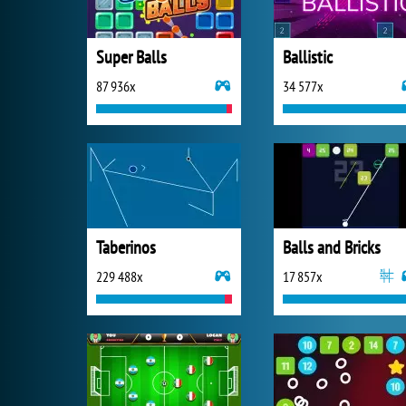
Super Balls
Ballistic
87 936x
34 577x
Taberinos
Balls and Bricks
229 488x
17 857x