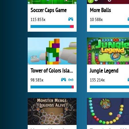
Soccer Caps Game
More Balls
115 853x
10 588x
Tower of Colors Island Edition
Jungle Legend
98 585x
135 214x