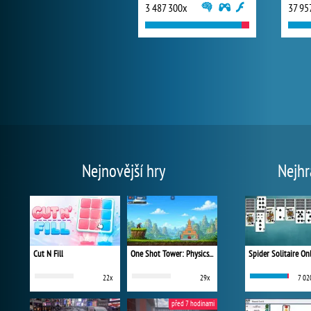
3 487 300x
37 95
Nejnovější hry
Nejhr
Cut N Fill
One Shot Tower: Physics Destroyer
Spider Solitaire On
22x
29x
7 02
před 7 hodinami