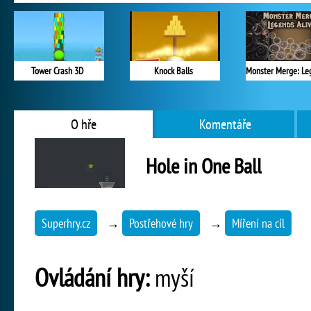
Tower Crash 3D
Knock Balls
O hře
Komentáře
Hole in One Ball
Superhry.cz
→
Postřehové hry
→
Míření na cíl
Ovládání hry:
myší