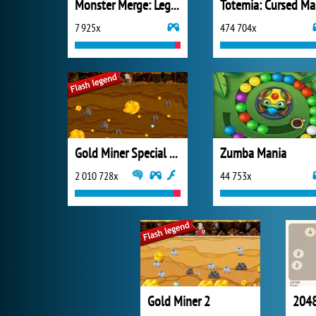
Monster Merge: Legends Alive
T
7 925x
474 704x
Gold Miner Special Edition
Zumba Mania
2 010 728x
44 753x
Gold Miner 2
2048