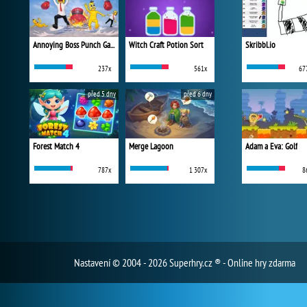
Annoying Boss Punch Game
Witch Craft Potion Sort
Skribbl.io
237x
561x
67
před 5 dny
před 6 dny
Forest Match 4
Merge Lagoon
Adam a Eva: Golf
787x
1 307x
8
Nastavení
© 2004 - 2026 Superhry.cz ® - Online hry zdarma