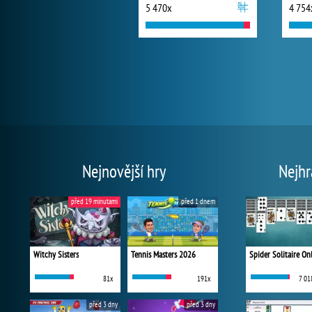
5 470x
4 754
Nejnovější hry
Nejhr
před 19 minutami
před 1 dnem
Witchy Sisters
Tennis Masters 2026
Spider Solitaire On
81x
191x
7 01
před 3 dny
před 3 dny