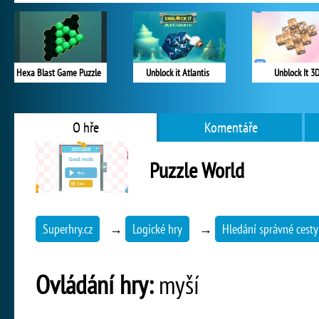
Hexa Blast Game Puzzle
Unblock it Atlantis
Unblock It 3
O hře
Komentáře
Puzzle World
Superhry.cz
→
Logické hry
→
Hledání správné cesty
Ovládání hry:
myší