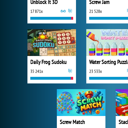
Unblock It 3D
Screw Jam
17 871x
21 528x
Daily Frog Sudoku
Water Sorting Puzzl
35 241x
23 533x
Screw Match
Stac