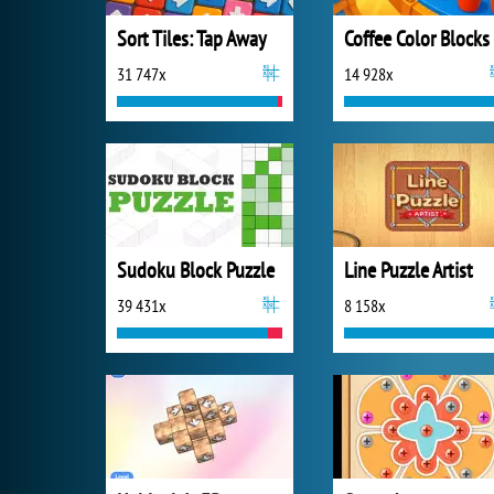
Sort Tiles: Tap Away
Coffee Color Blocks
31 747x
14 928x
Sudoku Block Puzzle
Line Puzzle Artist
39 431x
8 158x