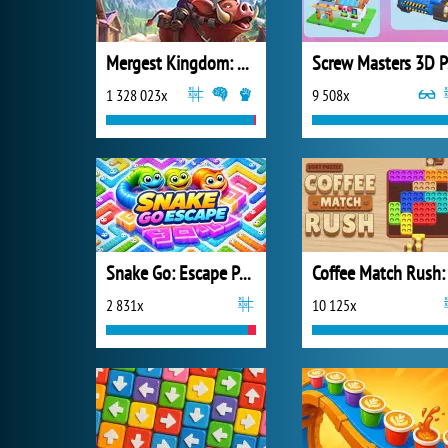
Mergest Kingdom: Merge Puzzle
S
1 328 023x
9 508x
Snake Go: Escape Puzzle
2 831x
10 125x