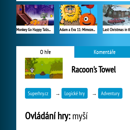
Monkey Go Happy Talisman
Adam a Eva 11: Mimozemšťané
O hře
Komentáře
Racoon's Towel
Superhry.cz
→
Logické hry
→
Adventury
Ovládání hry:
myší