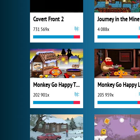
Covert Front 2
Journey in the Mine
731 569x
4 088x
Monkey Go Happy Thanksgiving
202 901x
205 959x