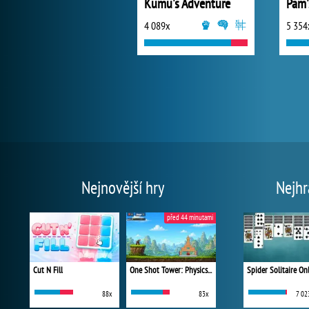
Kumu's Adventure
4 089x
5 354
Nejnovější hry
Nejhr
před 44 minutami
Cut N Fill
One Shot Tower: Physics Destroyer
Spider Solitaire On
88x
83x
7 02