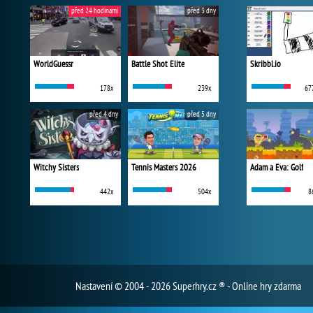
před 24 hodinami
před 3 dny
WorldGuessr
Battle Shot Elite
Skribbl.io
178x
239x
67
před 4 dny
před 5 dny
Witchy Sisters
Tennis Masters 2026
Adam a Eva: Golf
442x
504x
8
Nastavení
© 2004 - 2026 Superhry.cz ® - Online hry zdarma