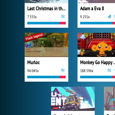
Last Christmas in the Cabin
Adam a Eva 8
7 333x
9 251x
Murloc
Monkey Go Happ
94 045x
188 596x