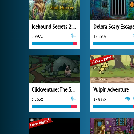
Icebound Secrets 2: Soul Hunter
3 997x
12 890x
Clickventure: The Secret Beneath
Vulpin Adventure
5 263x
17 835x