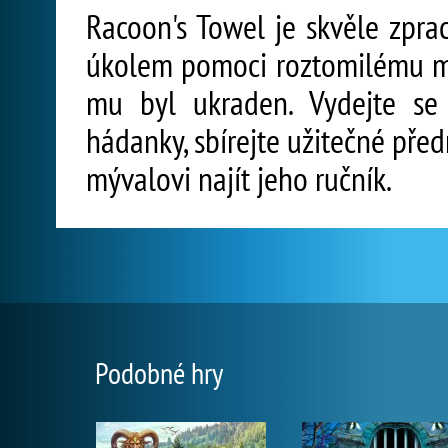
Racoon's Towel je skvěle zpra
úkolem pomoci roztomilému mýv
mu byl ukraden. Vydejte se
hádanky, sbírejte užitečné pře
mývalovi najít jeho ručník.
Podobné hry