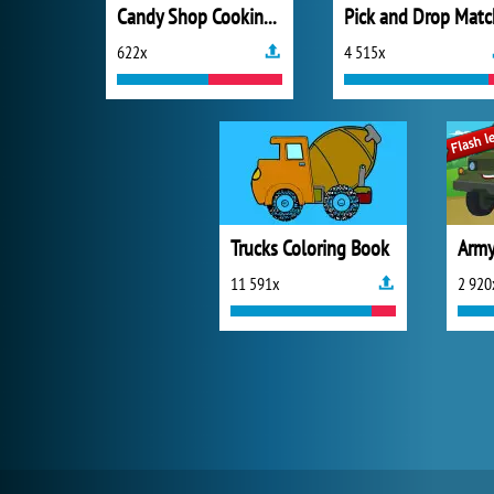
Candy Shop Cooking And Cleaning
Pick and Drop Matc
622x
4 515x
Trucks Coloring Book
11 591x
2 920