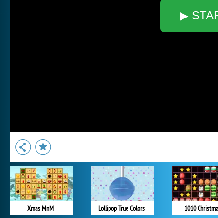
▶ STA
Xmas MnM
Lollipop True Colors
1010 Christm