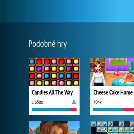
Podobné hry
Candies All The Way
Cheese Cake
1 650x
704x