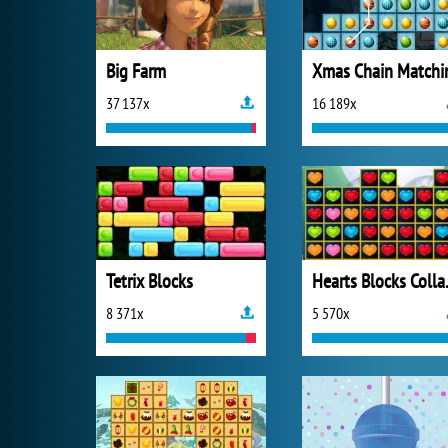
Big Farm
Xmas Chain Matchi
37 137x
16 189x
Tetrix Blocks
Heart
8 371x
5 570x