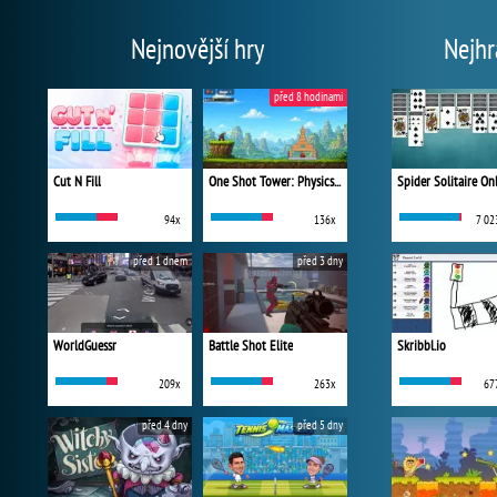
Nejnovější hry
Nejhr
před 8 hodinami
Cut N Fill
One Shot Tower: Physics Destroyer
Spider Solitaire On
94x
136x
7 02
před 1 dnem
před 3 dny
WorldGuessr
Battle Shot Elite
Skribbl.io
209x
263x
67
před 4 dny
před 5 dny