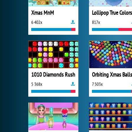
Xmas MnM
Lollipop True Colors
6 402x
817x
1010 Diamonds Rush
Orbiting Xmas Ball
5 368x
7 503x