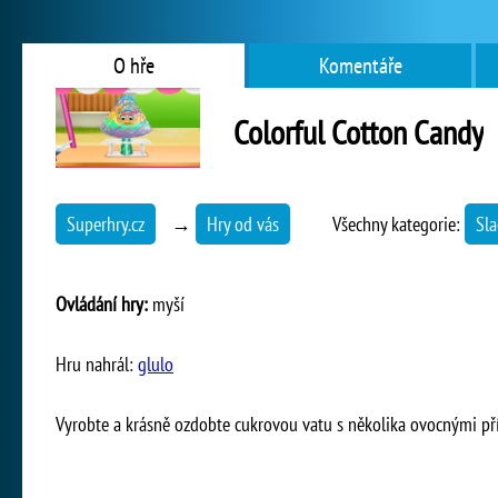
O hře
Komentáře
Colorful Cotton Candy
Superhry.cz
→
Hry od vás
Všechny kategorie:
Sla
Ovládání hry:
myší
Hru nahrál:
glulo
Vyrobte a krásně ozdobte cukrovou vatu s několika ovocnými př