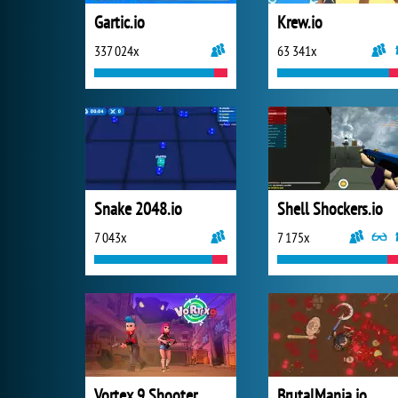
Gartic.io
Krew.io
337 024x
63 341x
Snake 2048.io
Shell Shockers.io
7 043x
7 175x
Vortex 9 Shooter
BrutalMania.io