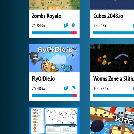
Zombs Royale
Cubes 2048.io
21 843x
25 948x
FlyOrDie.io
Worms 
75 483x
105 731x