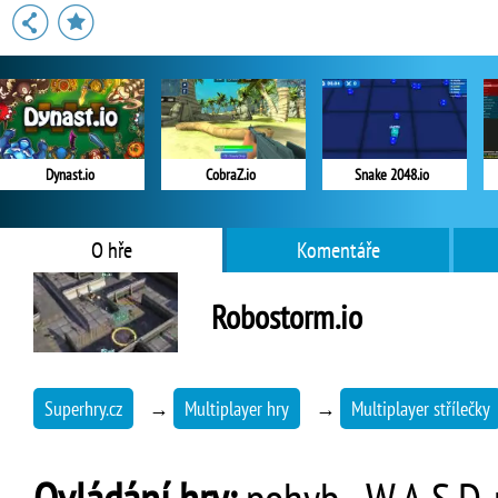
Dynast.io
CobraZ.io
Snake 2048.io
O hře
Komentáře
Robostorm.io
Superhry.cz
→
Multiplayer hry
→
Multiplayer střílečky