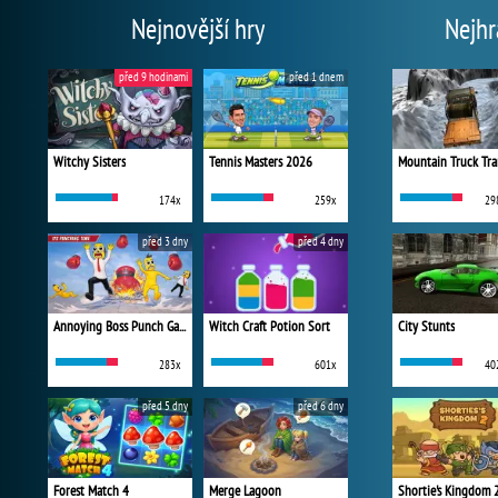
Nejnovější hry
Nejhr
před 9 hodinami
před 1 dnem
Witchy Sisters
Tennis Masters 2026
Mountain Truck Tra
174x
259x
29
před 3 dny
před 4 dny
Annoying Boss Punch Game
Witch Craft Potion Sort
City Stunts
283x
601x
40
před 5 dny
před 6 dny
Forest Match 4
Merge Lagoon
Shortie's Kingdom 