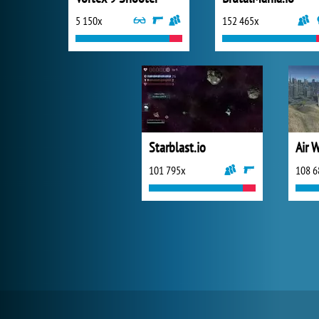
5 150x
152 465x
Starblast.io
Air 
101 795x
108 6