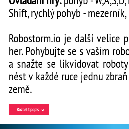
Ovládání hry:
pohyb - W,A,S,D, m
Shift, rychlý pohyb - mezerník
Robostorm.io je další velice 
her. Pohybujte se s vaším robo
a snažte se likvidovat robot
nést v každé ruce jednu zbraň 
země.
Rozbalit popis