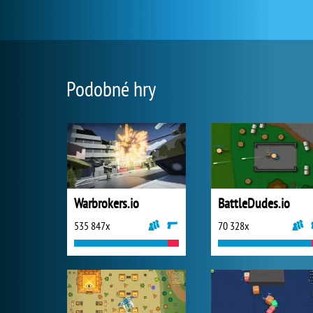
Podobné hry
Warbrokers.io
BattleDudes.io
535 847x
70 328x