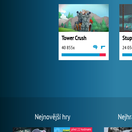
Tower Crush
Stup
40 855x
24 03
Nejnovější hry
Nejhr
před 22 hodinami