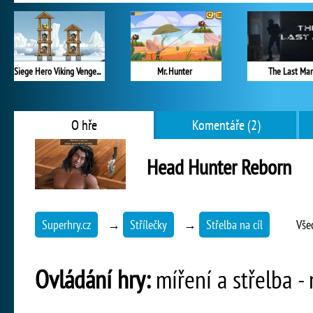
Siege Hero Viking Vengeance
Mr. Hunter
The Last Ma
O hře
Komentáře (2)
Head Hunter Reborn
Superhry.cz
→
Střílečky
→
Střelba na cíl
Vše
Ovládání hry:
míření a střelba -