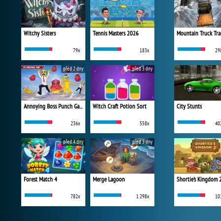
Witchy Sisters
Tennis Masters 2026
Mountain Truck Tra
79x
183x
29
před 2 dny
před 3 dny
Annoying Boss Punch Game
Witch Craft Potion Sort
City Stunts
236x
558x
40
před 4 dny
před 5 dny
Forest Match 4
Merge Lagoon
Shortie's Kingdom 
782x
1 298x
10