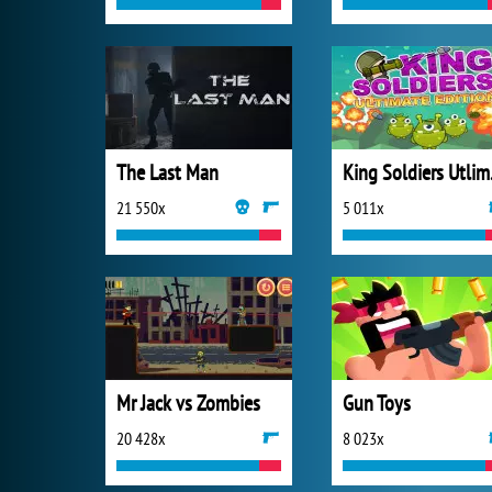
The Last Man
King 
21 550x
5 011x
Mr Jack vs Zombies
Gun Toys
20 428x
8 023x