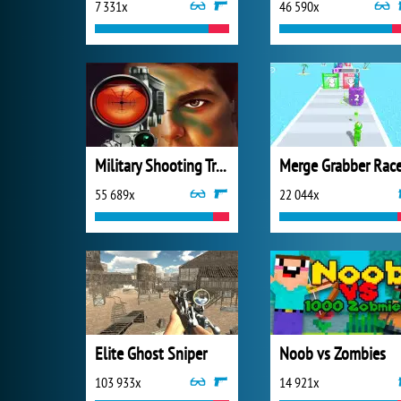
7 331x
46 590x
Military Shooting Training
55 689x
22 044x
Elite Ghost Sniper
Noob vs Zombies
103 933x
14 921x