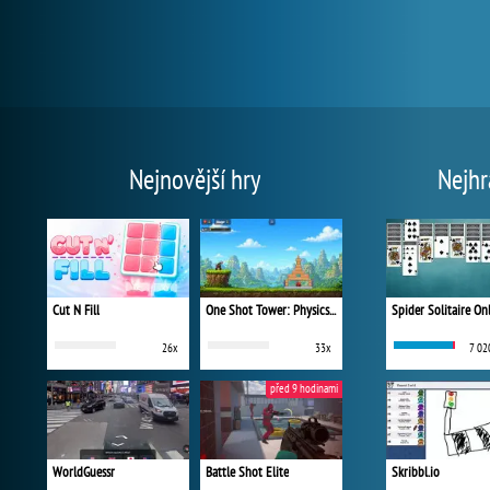
Nejnovější hry
Nejhr
Cut N Fill
One Shot Tower: Physics Destroyer
Spider Solitaire On
26x
33x
7 02
před 9 hodinami
WorldGuessr
Battle Shot Elite
Skribbl.io