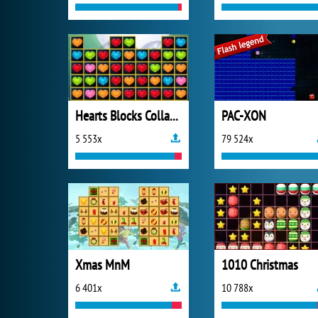
Hearts Blocks Collapse
PAC-XON
5 553x
79 524x
Xmas MnM
1010 Christmas
6 401x
10 788x