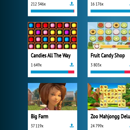
212 346x
16 176x
Candies All The Way
Fruit Candy Shop
1 649x
3 803x
Big Farm
37 119x
24 799x