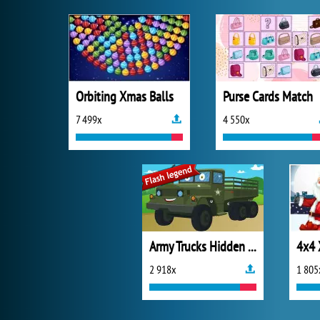
Orbiting Xmas Balls
Purse Cards Match
7 499x
4 550x
Army Trucks Hidden Letters
4x4
2 918x
1 805