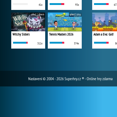
41x
93x
67
před 1 dnem
před 3 dny
Witchy Sisters
Tennis Masters 2026
Adam a Eva: Golf
311x
374x
8
Nastavení
© 2004 - 2026 Superhry.cz ® - Online hry zdarma