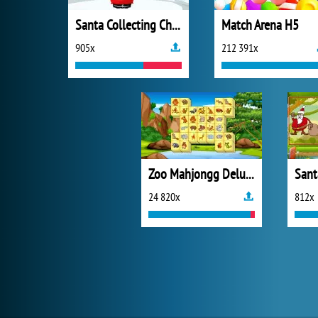
Santa Collecting Christmas Gift
Match Arena H5
905x
212 391x
Zoo Mahjongg Deluxe
Sant
24 820x
812x