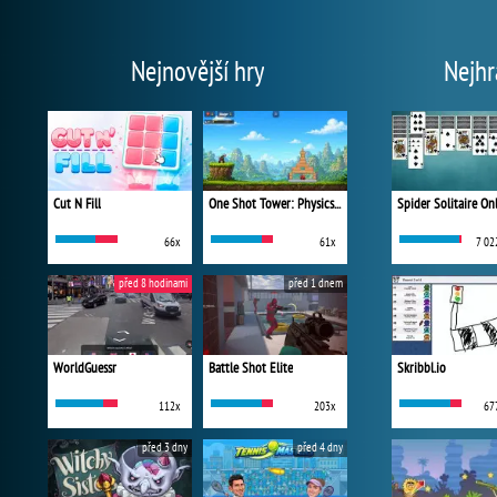
Nejnovější hry
Nejhr
Cut N Fill
One Shot Tower: Physics Destroyer
Spider Solitaire On
66x
61x
7 02
před 8 hodinami
před 1 dnem
WorldGuessr
Battle Shot Elite
Skribbl.io
112x
203x
67
před 3 dny
před 4 dny