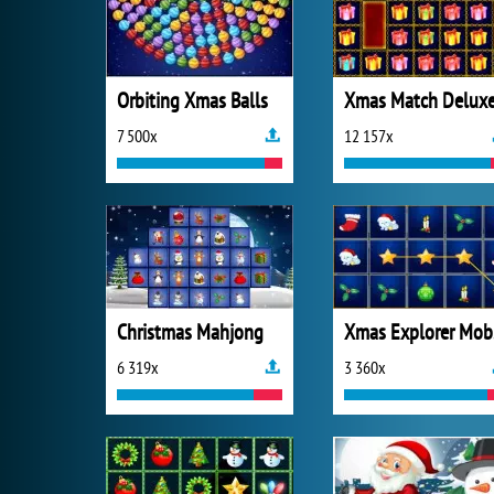
Orbiting Xmas Balls
Xmas Match Delux
7 500x
12 157x
Christmas Mahjong
X
6 319x
3 360x