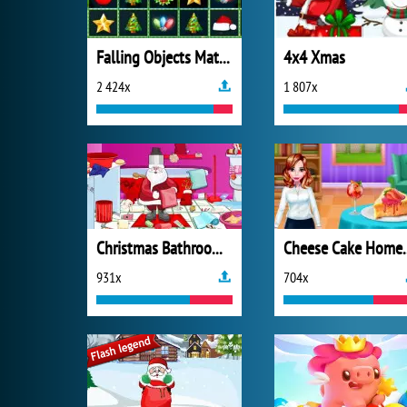
Falling Objects Match
4x4 Xmas
2 424x
1 807x
Christmas Bathroom Cleaning
Cheese Cake
931x
704x