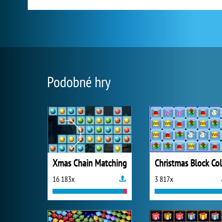
Podobné hry
Xmas Chain Matching
16 183x
3 817x