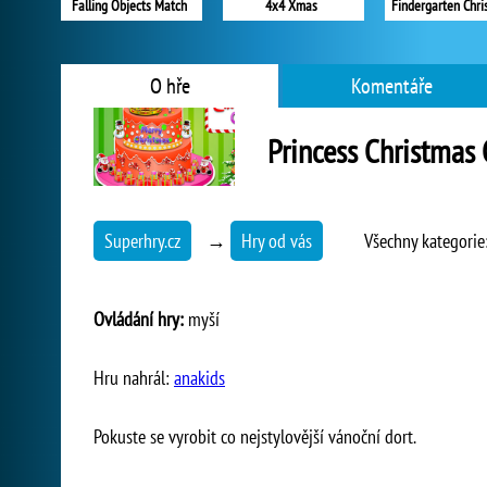
Falling Objects Match
4x4 Xmas
Findergarten Chri
O hře
Komentáře
Princess Christmas
Superhry.cz
→
Hry od vás
Všechny kategorie
Ovládání hry:
myší
Hru nahrál:
anakids
Pokuste se vyrobit co nejstylovější vánoční dort.