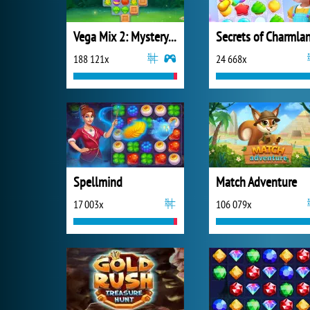
Vega Mix 2: Mystery of Island
Secrets of Charmla
188 121x
24 668x
Spellmind
Match Adventure
17 003x
106 079x