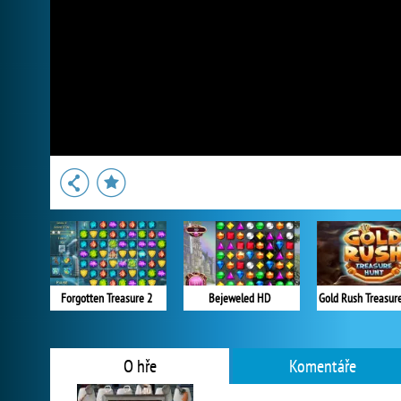
Forgotten Treasure 2
Bejeweled HD
Gold Rush Treasur
O hře
Komentáře