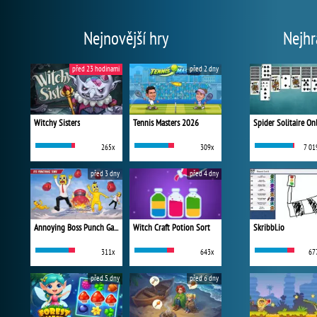
Nejnovější hry
Nejhr
před 23 hodinami
před 2 dny
Witchy Sisters
Tennis Masters 2026
Spider Solitaire On
265x
309x
7 01
před 3 dny
před 4 dny
Annoying Boss Punch Game
Witch Craft Potion Sort
Skribbl.io
311x
643x
67
před 5 dny
před 6 dny