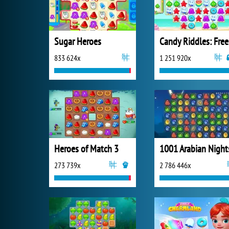
Sugar Heroes
Ca
833 624x
1 251 920x
Heroes of Match 3
1001 Arabian Night
273 739x
2 786 446x