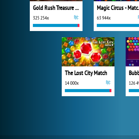
Gold Rush Treasure Hunt
Magic
325 254x
63 944x
The Lost City Match
Bubb
14 000x
126 4