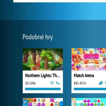
Podobné hry
Northern Lights: The Secret of the Forest
Match Arena
36 128x
841 457x