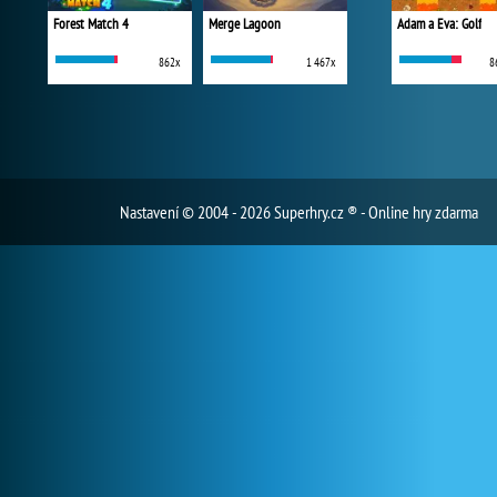
Forest Match 4
Merge Lagoon
Adam a Eva: Golf
862x
1 467x
8
Nastavení
© 2004 - 2026 Superhry.cz ® - Online hry zdarma