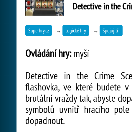
Detective in the Cr
Superhry.cz
→
Logické hry
→
Spojuj tři
Ovládání hry:
myší
Detective in the Crime Sce
flashovka, ve které budete v 
brutální vraždy tak, abyste dop
symbolů uvnitř hracího pole 
dopadnout.