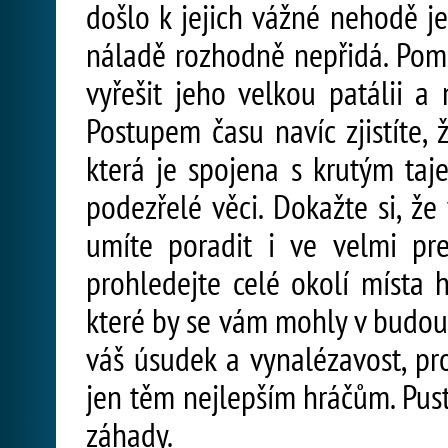
došlo k jejich vážné nehodě j
náladě rozhodně nepřidá. Po
vyřešit jeho velkou patálii a 
Postupem času navíc zjistíte,
která je spojena s krutým taj
podezřelé věci. Dokažte si, že
umíte poradit i ve velmi pre
prohledejte celé okolí místa 
které by se vám mohly v budou
váš úsudek a vynalézavost, pr
jen těm nejlepším hráčům. Pusť
záhady.