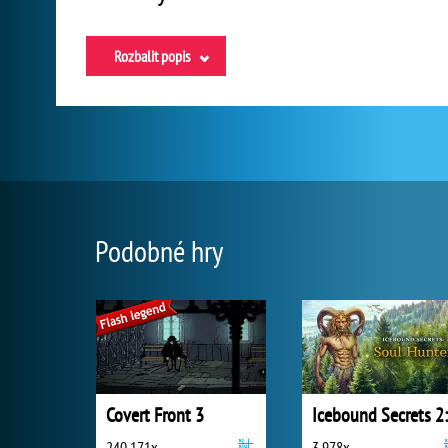
Rozbalit popis
Podobné hry
Covert Front 3
240 171x
3 978x