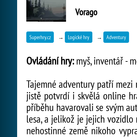
Vorago
Superhry.cz
→
Logické hry
→
Adventury
Ovládání hry:
myš, inventář - m
Tajemné adventury patří mezi n
jistě potvrdí i skvělá online 
příběhu havarovali se svým a
lesa, a jelikož je jejich vozid
nehostinné země nikoho vypra