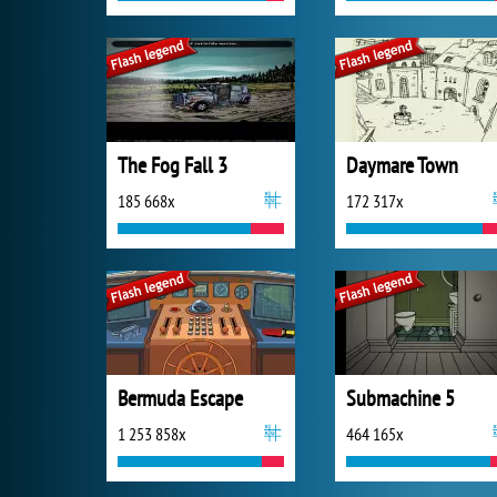
The Fog Fall 3
Daymare Town
185 668x
172 317x
Bermuda Escape
Submachine 5
1 253 858x
464 165x