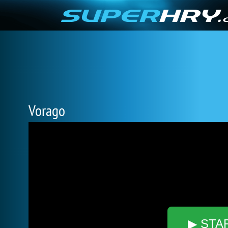
Vorago
▶ STA