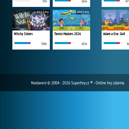
53x
161x
67
před 2 dny
před 3 dny
Witchy Sisters
Tennis Masters 2026
Adam a Eva: Golf
358x
423x
8
Nastavení
© 2004 - 2026 Superhry.cz ® - Online hry zdarma