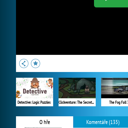
Detective: Logic Puzzles
Clickventure: The Secret Beneath
The Fog Fall 
O hře
Komentáře (135)