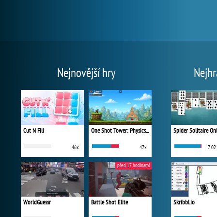
Nejnovější hry
Nejhr
Cut N Fill
One Shot Tower: Physics Destroyer
Spider Solitaire On
46x
47x
7 02
před 17 hodinami
WorldGuessr
Battle Shot Elite
Skribbl.io