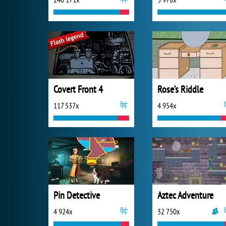
Covert Front 4
Rose’s Riddle
117 537x
4 954x
Pin Detective
Aztec Adventure
4 924x
32 750x