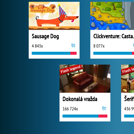
Sausage Dog
Clickve
4 843x
8 077x
Dokonalá vražda
Šeri
166 724x
436 9