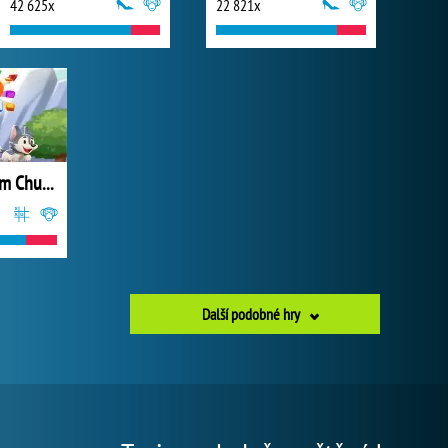
42 625x
22 821x
Chummy Chum Chums: Match
Další podobné hry