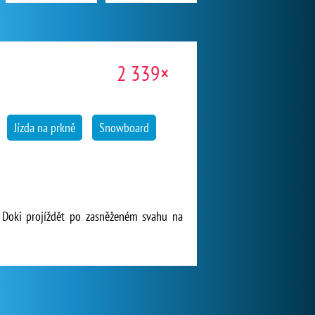
2 339×
Jízda na prkně
Snowboard
 Doki projíždět po zasněženém svahu na