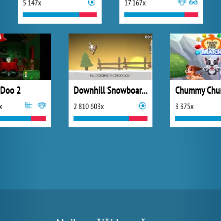
5 147x
17 167x
-Doo 2
Downhill Snowboard 3
x
2 810 603x
3 375x