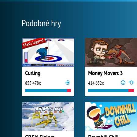
Podobné hry
Curling
Money Movers 3
855 478x
414 652x