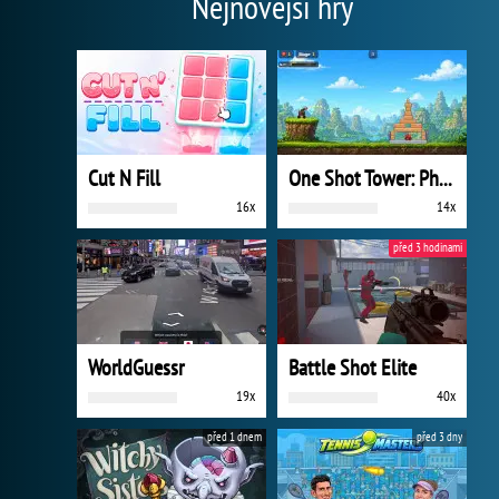
Nejnovější hry
Cut N Fill
One Shot Tower: Physics Destroyer
16x
14x
před 3 hodinami
WorldGuessr
Battle Shot Elite
19x
40x
před 1 dnem
před 3 dny