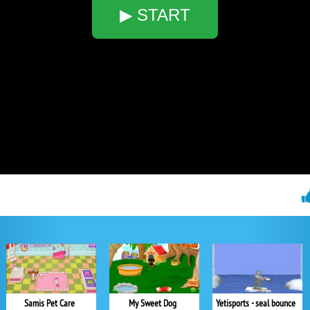
▶ START
Samis Pet Care
My Sweet Dog
Yetisports - seal bounce