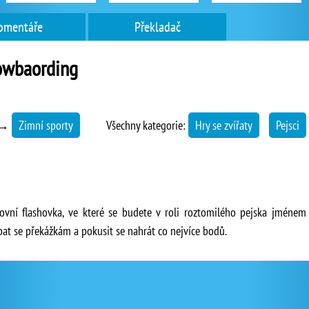
omentáře
Překladač
owbaording
→
Zimní sporty
Všechny kategorie:
Hry se zvířaty
Pejsci
vní flashovka, ve které se budete v roli roztomilého pejska jménem
t se překážkám a pokusit se nahrát co nejvíce bodů.