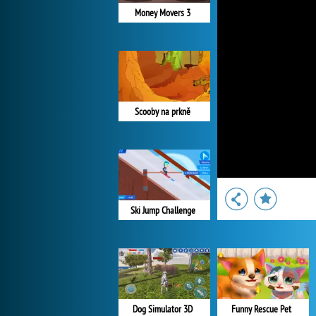
Money Movers 3
Scooby na prkně
Ski Jump Challenge
Dog Simulator 3D
Funny Rescue Pet