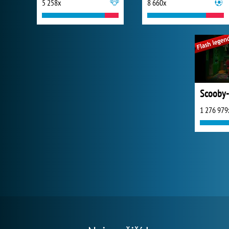
5 258x
8 660x
Scooby
1 276 979