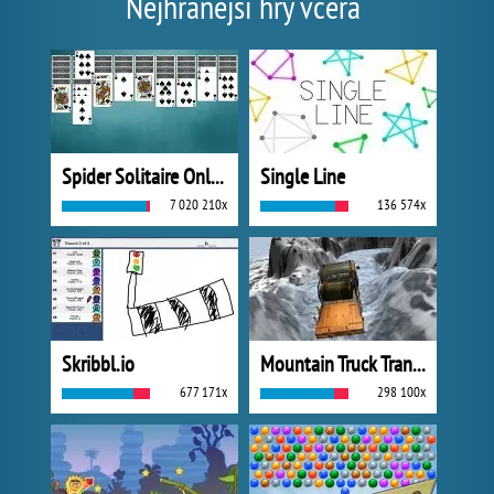
Nejhranější hry včera
Spider Solitaire Online
Single Line
7 020 210x
136 574x
Skribbl.io
Mountain Truck Transport
677 171x
298 100x