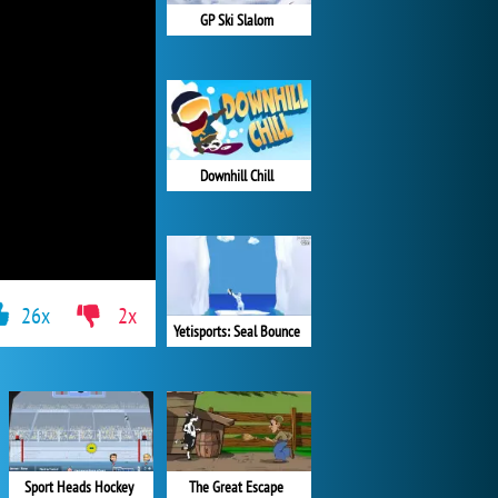
GP Ski Slalom
Downhill Chill
26x
2x
Yetisports: Seal Bounce
Sport Heads Hockey
The Great Escape