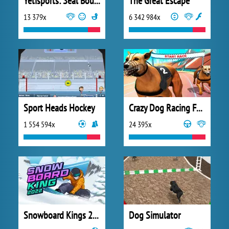
Yetisports: Seal Bounce
The Great Escape
13 379x
6 342 984x
Sport Heads Hockey
Crazy Dog Racing Fever
1 554 594x
24 395x
Snowboard Kings 2022
Dog Simulator