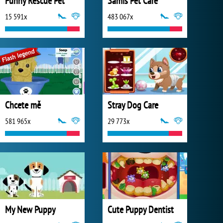
Funny Rescue Pet
Samis Pet Care
15 591x
483 067x
Chcete mě
Stray Dog Care
581 965x
29 773x
My New Puppy
Cute Puppy Dentist