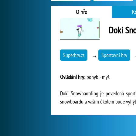
O hře
K
Doki Sn
Superhry.cz
→
Sportovní hry
Ovládání hry:
pohyb - myš
Doki Snowbaording je povedená sporto
snowboardu a vaším úkolem bude vyhýba