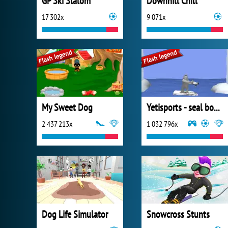
GP Ski Slalom
Downhill Chill
17 302x
9 071x
My Sweet Dog
Yetisports - seal bounce
2 437 213x
1 032 796x
Dog Life Simulator
Snowcross Stunts