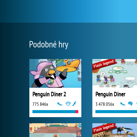
Podobné hry
Penguin Diner 2
Penguin Diner
775 846x
3 478 056x