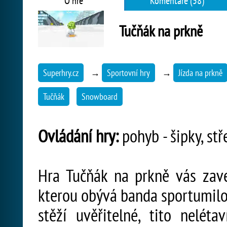
O hře
Komentáře (58)
Tučňák na prkně
Superhry.cz
→
Sportovní hry
→
Jízda na prkně
Tučňák
Snowboard
Ovládání hry:
pohyb - šipky, stř
Hra Tučňák na prkně vás zav
kterou obývá banda sportumilo
stěží uvěřitelné, tito nelé