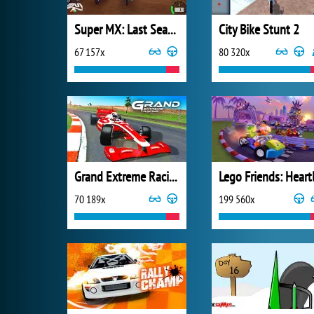
Super MX: Last Season
City Bike Stunt 2
67 157x
80 320x
Grand Extreme Racing
70 189x
199 560x