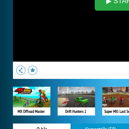
▶ STA
MX Offroad Master
Drift Hunters 2
Super MX: Last S