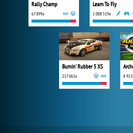
Rally Champ
Learn To Fly
67 899x
1 008 519x
Burnin' Rubber 5 XS
217 061x
8 913