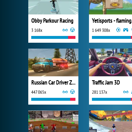
Obby Parkour Racing
Yeti
3 168x
1 649 308x
Russian Car Driver ZIL 130
Traffic Jam 3D
447 065x
281 137x