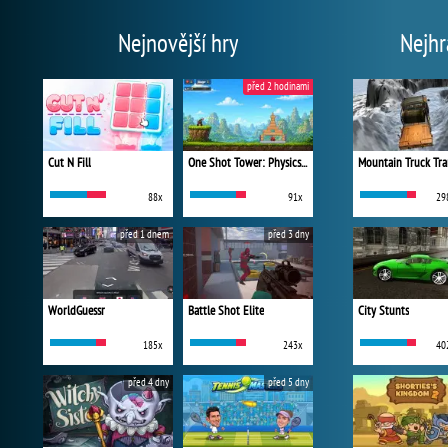
Nejnovější hry
Nejhr
před 2 hodinami
Cut N Fill
One Shot Tower: Physics Destroyer
Mountain Truck Tra
88x
91x
29
před 1 dnem
před 3 dny
WorldGuessr
Battle Shot Elite
City Stunts
185x
243x
40
před 4 dny
před 5 dny