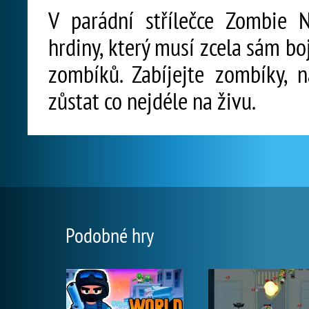
V parádní střílečce Zombie N
hrdiny, který musí zcela sám boj
zombíků. Zabíjejte zombíky, 
zůstat co nejdéle na živu.
Podobné hry