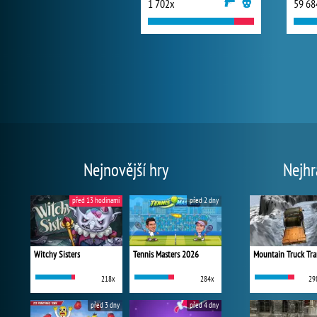
1 702x
59 68
Nejnovější hry
Nejhr
před 13 hodinami
před 2 dny
Witchy Sisters
Tennis Masters 2026
Mountain Truck Tra
218x
284x
29
před 3 dny
před 4 dny