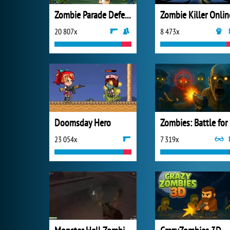
Zombie Parade Defense 3
Zombie Killer Onlin
20 807x
8 473x
Doomsday Hero
Zo
23 054x
7 319x