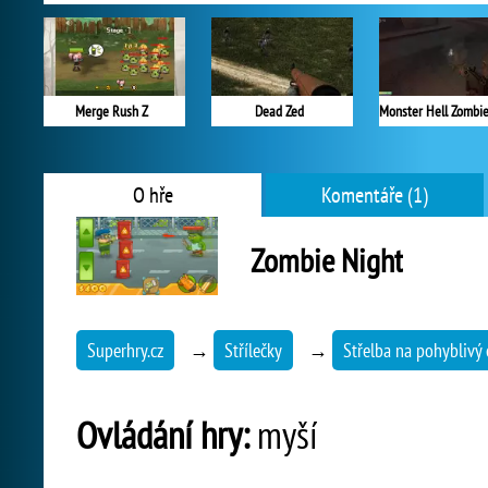
Merge Rush Z
Dead Zed
O hře
Komentáře (1)
Zombie Night
Superhry.cz
→
Střílečky
→
Střelba na pohyblivý c
Ovládání hry:
myší