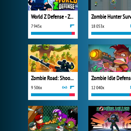
World Z Defense - Zombie Defense
7 945x
18 053x
Zombie Road: Shooter with Destruction
Zombie Idle Defens
9 506x
12 040x