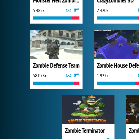
Monster Hell Zombie Arena
CrazyZombies 3D
5 485x
2 420x
Zombie Defense Team
Z
58 078x
1 922x
Zombie Terminator