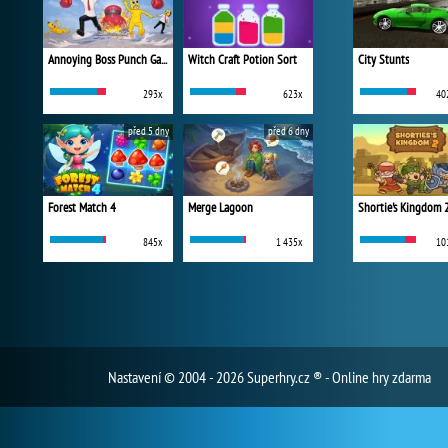
Annoying Boss Punch Game
Witch Craft Potion Sort
City Stunts
293x
623x
40
před 5 dny
před 6 dny
Forest Match 4
Merge Lagoon
Shortie's Kingdom 
845x
1 435x
10
Nastavení
© 2004 - 2026 Superhry.cz ® - Online hry zdarma