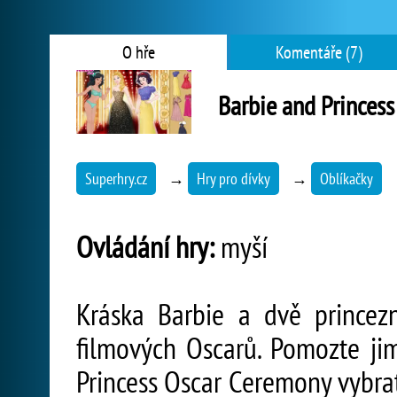
O hře
Komentáře (7)
Barbie and Princes
Superhry.cz
→
Hry pro dívky
→
Oblíkačky
Ovládání hry:
myší
Kráska Barbie a dvě princez
filmových Oscarů. Pomozte jim
Princess Oscar Ceremony vybrat