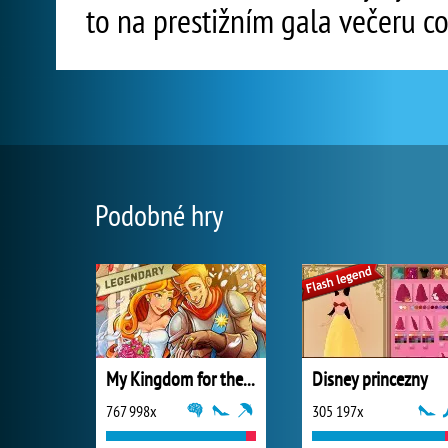
to na prestižním gala večeru co
Podobné hry
My Kingdom for the Princess Plná verze
Disney princezny
767 998x
305 197x