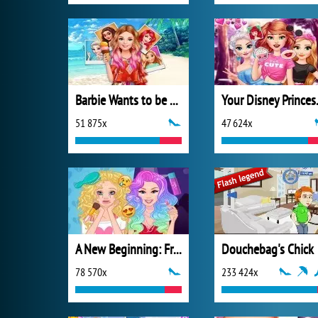
Barbie Wants to be a Princess
Your D
51 875x
47 624x
A New Beginning: From Sad To Fab
Douchebag's Chick
78 570x
233 424x