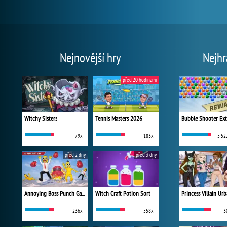
Nejnovější hry
Nejhr
před 20 hodinami
Witchy Sisters
Tennis Masters 2026
Bubble Shooter Ex
79x
183x
5 52
před 2 dny
před 3 dny
Annoying Boss Punch Game
Witch Craft Potion Sort
236x
558x
3