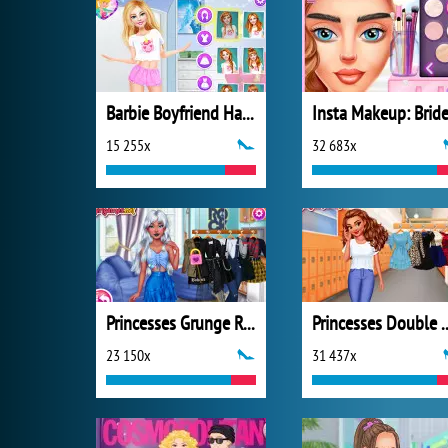
Barbie Boyfriend Hazard
Insta Makeup: Brid
15 255x
32 683x
Princesses Grunge Rockstars
Princesses D
23 150x
31 437x