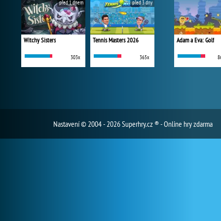
před 1 dnem
před 3 dny
Witchy Sisters
Tennis Masters 2026
Adam a Eva: Golf
303x
365x
8
Nastavení
© 2004 - 2026 Superhry.cz ® - Online hry zdarma