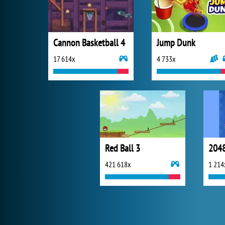
Cannon Basketball 4
Jump Dunk
17 614x
4 733x
Red Ball 3
2048
421 618x
1 214