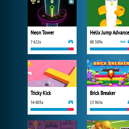
Neon Tower
Helix Jump Advanc
7 422x
88 509x
Tricky Kick
Brick Breaker
54 803x
13 963x