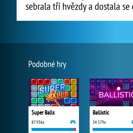
sebrala tři hvězdy a dostala se
Podobné hry
Super Balls
Ballistic
87 936x
34 579x