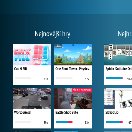
Nejnovější hry
Nejhr
Cut N Fill
One Shot Tower: Physics Destroyer
Spider Solitaire On
23x
32x
7 02
před 8 hodinami
WorldGuessr
Battle Shot Elite
Skribbl.io
39x
82x
67