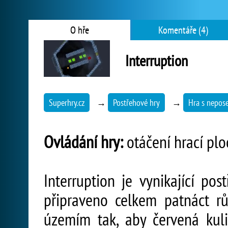
O hře
Komentáře (4)
Interruption
Superhry.cz
→
Postřehové hry
→
Hra s nepo
Ovládání hry:
otáčení hrací ploc
Interruption je vynikající pos
připraveno celkem patnáct rů
územím tak, aby červená kulič