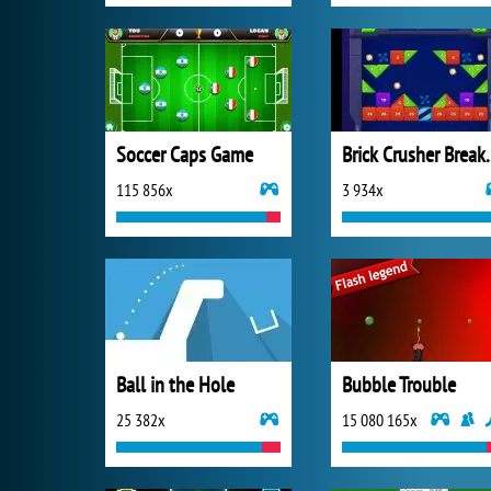
Soccer Caps Game
Brick Crus
115 856x
3 934x
Ball in the Hole
Bubble Trouble
25 382x
15 080 165x