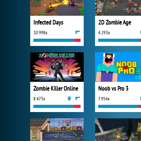
Infected Days
2D Zombie Age
10 998x
4 293x
Zombie Killer Online
Noob vs Pro 3
8 473x
7 954x