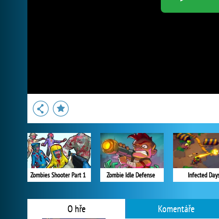
Zombies Shooter Part 1
Zombie Idle Defense
Infected Day
O hře
Komentáře