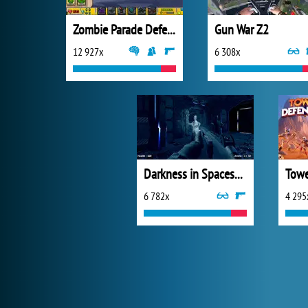
Zombie Parade Defense 2
Gun War Z2
12 927x
6 308x
Darkness in Spaceship
Towe
6 782x
4 295