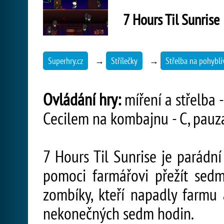
7 Hours Til Sunrise
Superhry.cz
→
Střílečky
→
Střelba na pohybliv
Ovládání hry:
míření a střelba 
Cecilem na kombajnu - C, pauza
7 Hours Til Sunrise je parádní
pomoci farmářovi přežít sedm 
zombíky, kteří napadly farmu
nekonečných sedm hodin.