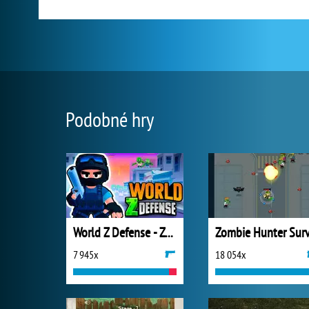
Podobné hry
World Z Defense - Zombie Defense
7 945x
18 054x