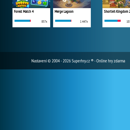
Forest Match 4
Merge Lagoon
Shortie's Kingdom 
857x
1 447x
10
Nastavení
© 2004 - 2026 Superhry.cz ® - Online hry zdarma