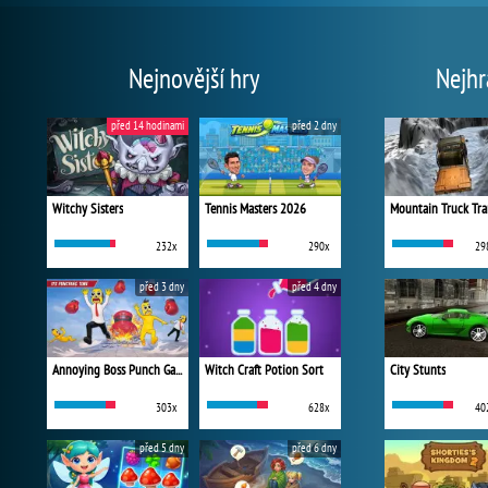
Nejnovější hry
Nejhr
před 14 hodinami
před 2 dny
Witchy Sisters
Tennis Masters 2026
Mountain Truck Tra
232x
290x
29
před 3 dny
před 4 dny
Annoying Boss Punch Game
Witch Craft Potion Sort
City Stunts
303x
628x
40
před 5 dny
před 6 dny