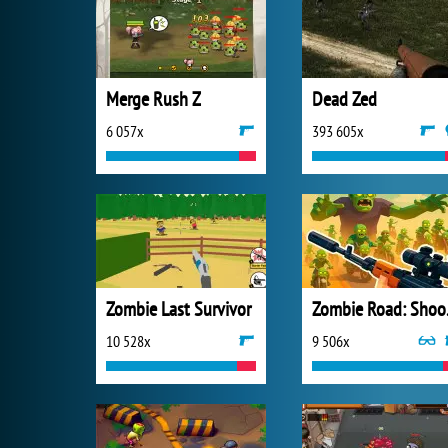
Merge Rush Z
Dead Zed
6 057x
393 605x
Zombie Last Survivor
Zombie
10 528x
9 506x