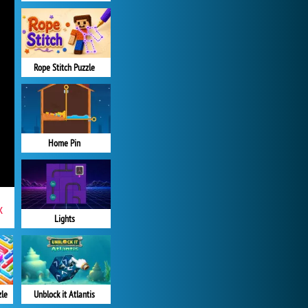
Rope Stitch Puzzle
Home Pin
x
Lights
zle
Unblock it Atlantis