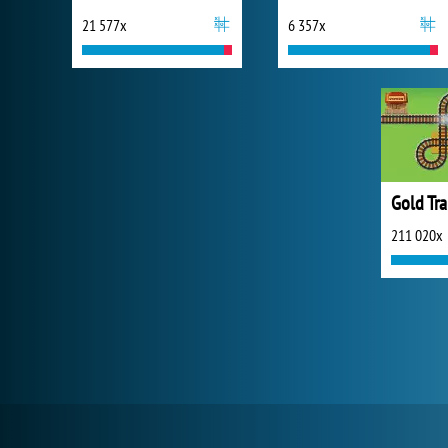
21 577x
6 357x
Gold Tr
211 020x