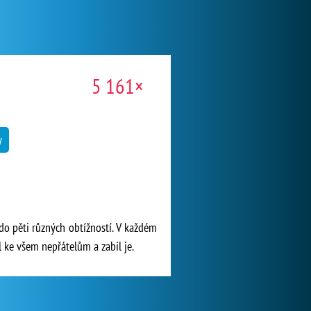
5 161×
y
 do pěti různých obtížností. V každém
 ke všem nepřátelům a zabil je.