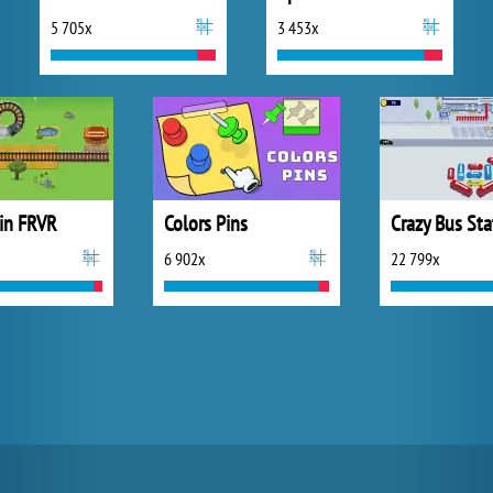
5 705x
3 453x
ain FRVR
Colors Pins
Crazy Bus Sta
6 902x
22 799x