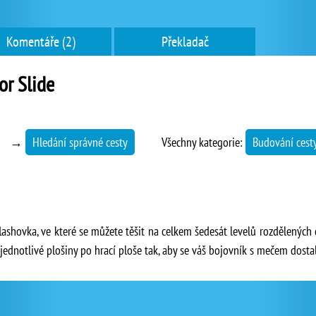
Komentáře (2)
Překladač
or Slide
→
Hledání správné cesty
Všechny kategorie:
Budování cest
 flashovka, ve které se můžete těšit na celkem šedesát levelů rozdělených
dnotlivé plošiny po hrací ploše tak, aby se váš bojovník s mečem dostal