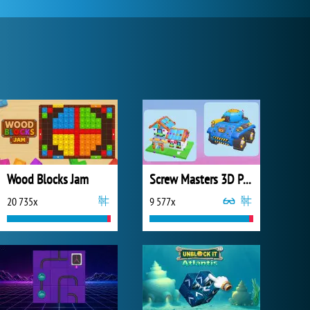
Wood Blocks Jam
Screw Masters 3D Puzzle
20 735x
9 577x