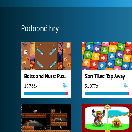
Podobné hry
Bolts and Nuts: Puzzle
Sort Tiles: Tap Away
13 766x
31 977x