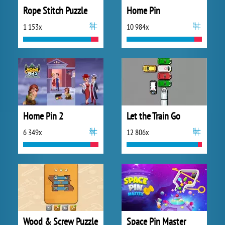
Rope Stitch Puzzle
Home Pin
1 153x
10 984x
Home Pin 2
Let the Train Go
6 349x
12 806x
Wood & Screw Puzzle
Space Pin Master