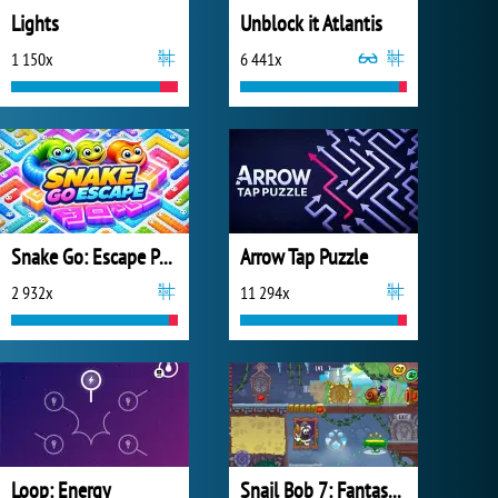
Lights
Unblock it Atlantis
1 150x
6 441x
Snake Go: Escape Puzzle
Arrow Tap Puzzle
2 932x
11 294x
Loop: Energy
Snail Bob 7: Fantasy Story