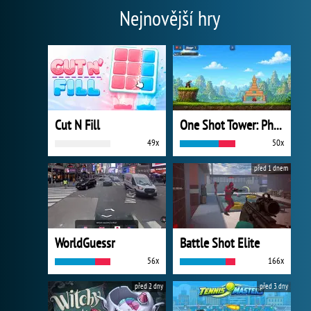
Nejnovější hry
Cut N Fill
One Shot Tower: Physics Destroyer
49x
50x
před 1 dnem
WorldGuessr
Battle Shot Elite
56x
166x
před 2 dny
před 3 dny