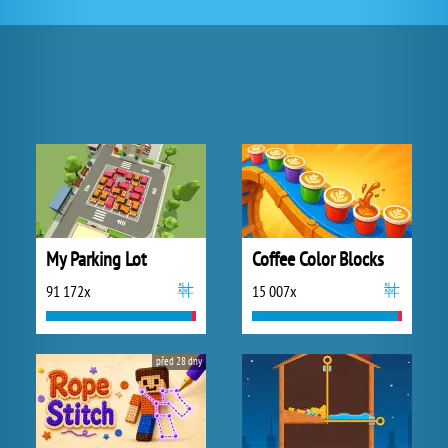
My Parking Lot
Coffee Color Blocks
91 172x
15 007x
před 28 dny