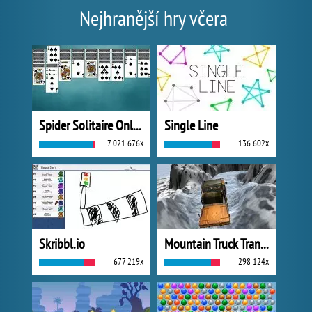
Nejhranější hry včera
Spider Solitaire Online
Single Line
7 021 676x
136 602x
Skribbl.io
Mountain Truck Transport
677 219x
298 124x