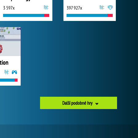
3 597x
397 927x
tion
Další podobné hry