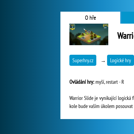
O hře
Warri
Superhry.cz
→
Logické hry
Ovládání hry:
myší, restart - R
Warrior Slide je vynikající logická
kole bude vaším úkolem posouvat je