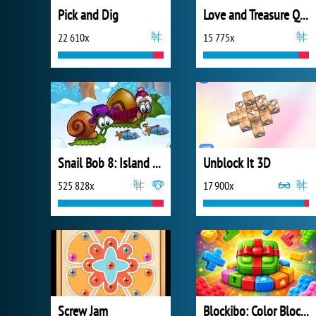
Pick and Dig
Love and Treasure Quest
22 610x
15 775x
Snail Bob 8: Island Story
Unblock It 3D
525 828x
17 900x
Screw Jam
Blockibo: Color Blocks