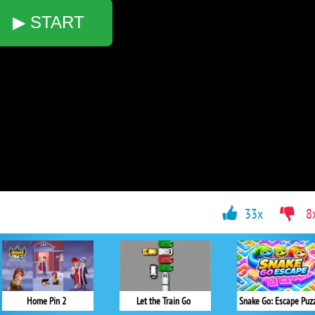
▶ START
33x
8
Home Pin 2
Let the Train Go
Snake Go: Escape Puz